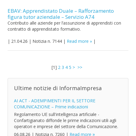
EBAV: Apprendistato Duale – Rafforzamento
figura tutor aziendale – Servizio A74
Contributo alle aziende per l’assunzione di apprendisti con
contratto di apprendistato formativo.
|
21.04.26
|
Notizia n. 7144
|
Read more
|
[
1
]
2
3
4
5
>
>>
Ultime notizie di InformaImpresa
AI ACT - ADEMPIMENTI PER IL SETTORE
COMUNICAZIONE – Prime indicazioni
Regolamento UE sull'intelligenza artificiale -
Confartigianato diffonde le prime indicazioni utili agli
operatori e imprese del settore della Comunicazione.
06.08.26
|
Notizia n. 7260
|
Read more