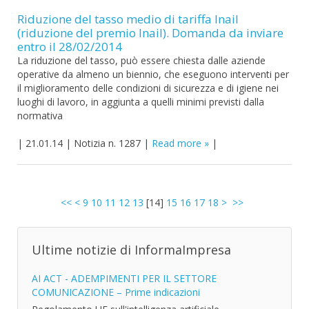
Riduzione del tasso medio di tariffa Inail
(riduzione del premio Inail). Domanda da inviare
entro il 28/02/2014
La riduzione del tasso, può essere chiesta dalle aziende
operative da almeno un biennio, che eseguono interventi per
il miglioramento delle condizioni di sicurezza e di igiene nei
luoghi di lavoro, in aggiunta a quelli minimi previsti dalla
normativa
|
21.01.14
|
Notizia n. 1287
|
Read more
|
<<
<
9
10
11
12
13
[
14
]
15
16
17
18
>
>>
Ultime notizie di InformaImpresa
AI ACT - ADEMPIMENTI PER IL SETTORE
COMUNICAZIONE – Prime indicazioni