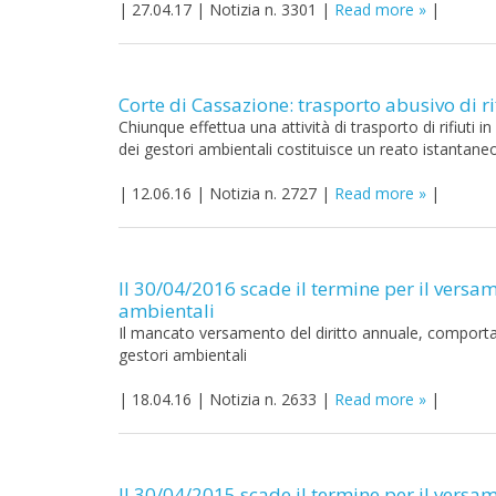
|
27.04.17
|
Notizia n. 3301
|
Read more
|
Corte di Cassazione: trasporto abusivo di r
Chiunque effettua una attività di trasporto di rifiuti
dei gestori ambientali costituisce un reato istantane
|
12.06.16
|
Notizia n. 2727
|
Read more
|
Il 30/04/2016 scade il termine per il versame
ambientali
Il mancato versamento del diritto annuale, comporta l
gestori ambientali
|
18.04.16
|
Notizia n. 2633
|
Read more
|
Il 30/04/2015 scade il termine per il versame