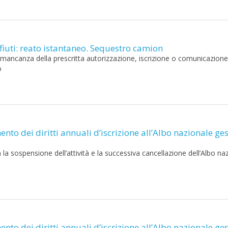
ifiuti: reato istantaneo. Sequestro camion
 in mancanza della prescritta autorizzazione, iscrizione o comunicazione 
o
nto dei diritti annuali d’iscrizione all’Albo nazionale ges
a sospensione dell’attività e la successiva cancellazione dell’Albo na
nto dei diritti annuali d’iscrizione all’Albo nazionale ges