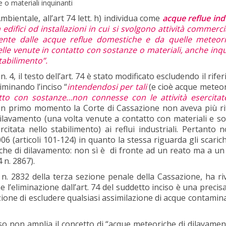
 o materiali inquinanti
mbientale, all’art 74 lett. h) individua come
acque reflue indu
edifici od installazioni in cui si svolgono attività commercia
amente dalle acque reflue domestiche e da quelle meteor
lle venute in contatto con sostanze o materiali, anche inqu
tabilimento”.
n. 4, il testo dell’art. 74 è stato modificato escludendo il rif
iminando l’inciso “
intendendosi per tali
(e cioè acque meteor
tto con sostanze…non connesse con le attività esercitat
n un primo momento la Corte di Cassazione non aveva più r
dilavamento (una volta venute a contatto con materiali e s
citata nello stabilimento) ai reflui industriali. Pertanto 
006 (articoli 101-124) in quanto la stessa riguarda gli scarichi
iche di dilavamento: non sì è di fronte ad un reato ma a un i
 n. 2867).
. 2832 della terza sezione penale della Cassazione, ha riv
l’eliminazione dall’art. 74 del suddetto inciso è una precisa
enzione di escludere qualsiasi assimilazione di acque contamin
iso non amplia il concetto di “acque meteoriche di dilavame