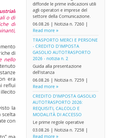
diffonde le prime indicazioni utili
agli operatori e imprese del
striali
settore della Comunicazione.
li o di
iche di
06.08.26
|
Notizia n. 7260
|
inanti,
Read more
TRASPORTO MERCI E PERSONE
erimento
- CREDITO D'IMPOSTA
GASOLIO AUTOTRASPORTO
iche di
2026 - notizia n. 2
e nello
itenuto
Guida alla presentazione
ostanze
dell'istanza
non era
06.08.26
|
Notizia n. 7259
|
 reflui
Read more
llecito
CREDITO D’IMPOSTA GASOLIO
AUTOTRASPORTO 2026:
isto la
REQUISITI, CALCOLO E
 scelta
MODALITÀ DI ACCESSO
ate con
Le prime regole operative
03.08.26
|
Notizia n. 7258
|
nto” ma
Read more