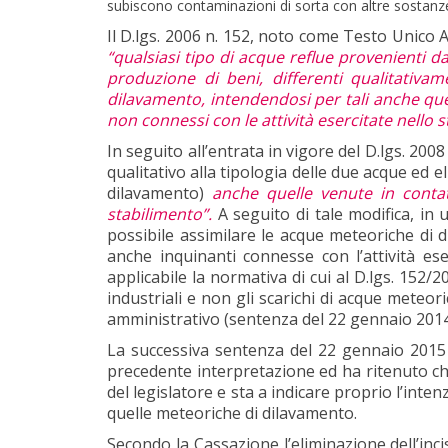
subiscono contaminazioni di sorta con altre sostanze
Il D.lgs. 2006 n. 152, noto come Testo Unico A
“qualsiasi tipo di acque reflue provenienti da 
produzione di beni, differenti qualitativ
dilavamento, intendendosi per tali anche que
non connessi con le attività esercitate nello s
In seguito all’entrata in vigore del D.lgs. 2008 
qualitativo alla tipologia delle due acque ed el
dilavamento)
anche quelle venute in conta
stabilimento”.
A seguito di tale modifica, i
possibile assimilare le acque meteoriche di 
anche inquinanti connesse con l’attività eser
applicabile la normativa di cui al D.lgs. 152/2
industriali e non gli scarichi di acque meteor
amministrativo (sentenza del 22 gennaio 2014
La successiva sentenza del 22 gennaio 2015 n
precedente interpretazione ed ha ritenuto che 
del legislatore e sta a indicare proprio l’int
quelle meteoriche di dilavamento.
Secondo la Cassazione l’eliminazione dell’inc