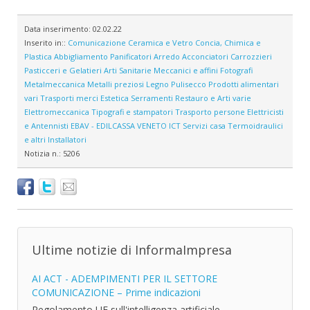
Data inserimento:
02.02.22
Inserito in::
Comunicazione
Ceramica e Vetro
Concia, Chimica e
Plastica
Abbigliamento
Panificatori
Arredo
Acconciatori
Carrozzieri
Pasticceri e Gelatieri
Arti Sanitarie
Meccanici e affini
Fotografi
Metalmeccanica
Metalli preziosi
Legno
Pulisecco
Prodotti alimentari
vari
Trasporti merci
Estetica
Serramenti
Restauro e Arti varie
Elettromeccanica
Tipografi e stampatori
Trasporto persone
Elettricisti
e Antennisti
EBAV - EDILCASSA VENETO
ICT
Servizi casa
Termoidraulici
e altri Installatori
Notizia n.:
5206
Ultime notizie di InformaImpresa
AI ACT - ADEMPIMENTI PER IL SETTORE
COMUNICAZIONE – Prime indicazioni
Regolamento UE sull'intelligenza artificiale -