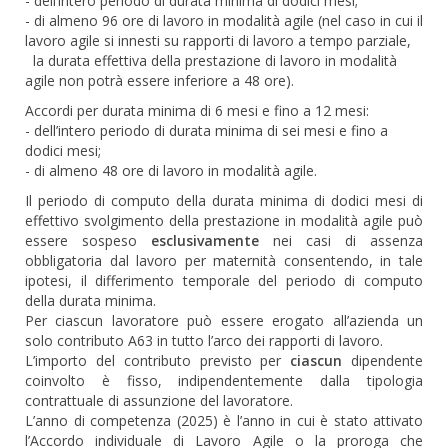
- dell’intero periodo di durata minima di dodici mesi;
- di almeno 96 ore di lavoro in modalità agile (nel caso in cui il
lavoro agile si innesti su rapporti di lavoro a tempo parziale,
la durata effettiva della prestazione di lavoro in modalità
agile non potrà essere inferiore a 48 ore).
Accordi per durata minima di 6 mesi e fino a 12 mesi:
- dell’intero periodo di durata minima di sei mesi e fino a
dodici mesi;
- di almeno 48 ore di lavoro in modalità agile.
Il periodo di computo della durata minima di dodici mesi di
effettivo svolgimento della prestazione in modalità agile può
essere sospeso
esclusivamente
nei casi di assenza
obbligatoria dal lavoro per maternità consentendo, in tale
ipotesi, il differimento temporale del periodo di computo
della durata minima.
Per ciascun lavoratore può essere erogato all’azienda un
solo contributo A63 in tutto l’arco dei rapporti di lavoro.
L’importo del contributo previsto per
ciascun
dipendente
coinvolto è fisso, indipendentemente dalla tipologia
contrattuale di assunzione del lavoratore.
L’anno di competenza (2025) è l’anno in cui è stato attivato
l’Accordo individuale di Lavoro Agile o la proroga che