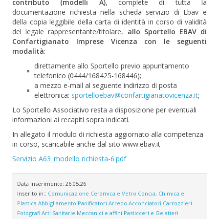
contributo (modelli A)
, complete di tutta la
documentazione richiesta nella scheda servizio di Ebav e
della copia leggibile della carta di identità in corso di validità
del legale rappresentante/titolare,
allo Sportello EBAV di
Confartigianato Imprese Vicenza con le seguenti
modalità
:
direttamente allo Sportello previo appuntamento
telefonico (0444/168425-168446);
a mezzo e-mail al seguente indirizzo di posta
elettronica:
sportelloebav@confartigianatovicenza.it
;
Lo Sportello Associativo resta a disposizione per eventuali
informazioni ai recapiti sopra indicati.
In allegato il modulo di richiesta aggiornato alla competenza
in corso, scaricabile anche dal sito www.ebav.it
Servizio A63_modello richiesta-6.pdf
Data inserimento:
26.05.26
Inserito in::
Comunicazione
Ceramica e Vetro
Concia, Chimica e
Plastica
Abbigliamento
Panificatori
Arredo
Acconciatori
Carrozzieri
Fotografi
Arti Sanitarie
Meccanici e affini
Pasticceri e Gelatieri