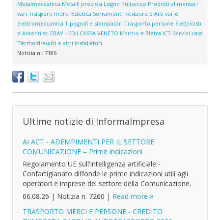
Metalmeccanica
Metalli preziosi
Legno
Pulisecco
Prodotti alimentari
vari
Trasporti merci
Estetica
Serramenti
Restauro e Arti varie
Elettromeccanica
Tipografi e stampatori
Trasporto persone
Elettricisti
e Antennisti
EBAV - EDILCASSA VENETO
Marmo e Pietra
ICT
Servizi casa
Termoidraulici e altri Installatori
Notizia n.:
7186
Ultime notizie di InformaImpresa
AI ACT - ADEMPIMENTI PER IL SETTORE
COMUNICAZIONE – Prime indicazioni
Regolamento UE sull'intelligenza artificiale -
Confartigianato diffonde le prime indicazioni utili agli
operatori e imprese del settore della Comunicazione.
06.08.26
|
Notizia n. 7260
|
Read more
TRASPORTO MERCI E PERSONE - CREDITO