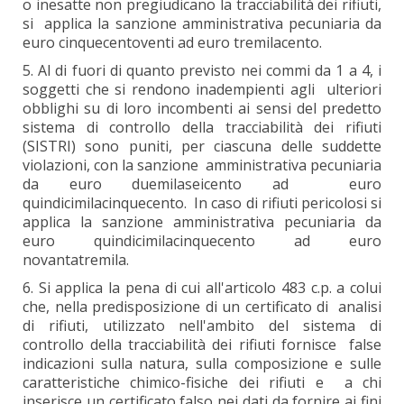
o inesatte non pregiudicano la tracciabilità dei rifiuti,
si applica la sanzione amministrativa pecuniaria da
euro cinquecentoventi ad euro tremilacento.
5. Al di fuori di quanto previsto nei commi da 1 a 4, i
soggetti che si rendono inadempienti agli ulteriori
obblighi su di loro incombenti ai sensi del predetto
sistema di controllo della tracciabilità dei rifiuti
(SISTRI) sono puniti, per ciascuna delle suddette
violazioni, con la sanzione amministrativa pecuniaria
da euro duemilaseicento ad euro
quindicimilacinquecento. In caso di rifiuti pericolosi si
applica la sanzione amministrativa pecuniaria da
euro quindicimilacinquecento ad euro
novantatremila.
6. Si applica la pena di cui all'articolo 483 c.p. a colui
che, nella predisposizione di un certificato di analisi
di rifiuti, utilizzato nell'ambito del sistema di
controllo della tracciabilità dei rifiuti fornisce false
indicazioni sulla natura, sulla composizione e sulle
caratteristiche chimico-fisiche dei rifiuti e a chi
inserisce un certificato falso nei dati da fornire ai fini