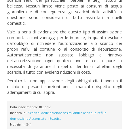
scarichi reflui dei parrucchieri, barbieri e degli istituti di
bellezza. Nessun limite viene posto ai consumi di acqua
giornaliera e di conseguenza gli scarichi delle attività in
questione sono considerati di fatto assimilati a quelli
domestici.
Vale la pena di evidenziare che questo tipo di assimilazione
comporta alcuni vantaggi per le imprese, in quanto esclude
dall’obbligo di richiedere l’autorizzazione allo scarico dei
propri reflui al comune o al consorzio di depurazione.
Automaticamente non sussiste l’obbligo di rinnovo
dell’autorizzazione ogni quattro anni e cessa pure la
necessità di garantire il rispetto dei limiti tabellari degli
scarichi. Il tutto con evidenti riduzioni di costi.
Peraltro la non applicazione degli obblighi citati annulla il
rischio di pesanti sanzioni per il mancato rispetto degli
adempimenti di cui sopra.
Data inserimento:
18.06.12
Inserito in::
Scarichi delle aziende assimilabili alle acque reflue
domestiche
Acconciatori
Estetica
Notizia n.:
544