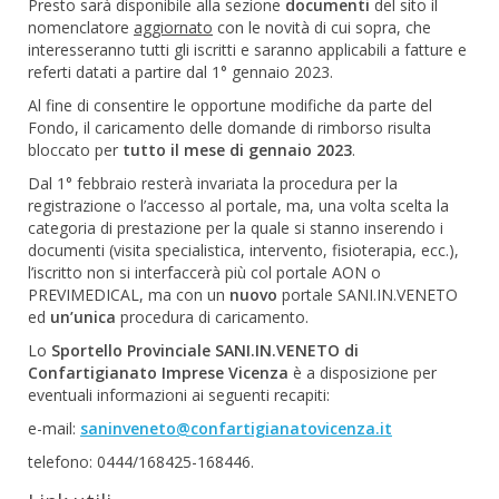
Presto sarà disponibile alla sezione
documenti
del sito il
nomenclatore
aggiornato
con le novità di cui sopra, che
interesseranno tutti gli iscritti e saranno applicabili a fatture e
referti datati a partire dal 1° gennaio 2023.
Al fine di consentire le opportune modifiche da parte del
Fondo, il caricamento delle domande di rimborso risulta
bloccato per
tutto il mese di gennaio 2023
.
Dal 1° febbraio resterà invariata la procedura per la
registrazione o l’accesso al portale, ma, una volta scelta la
categoria di prestazione per la quale si stanno inserendo i
documenti (visita specialistica, intervento, fisioterapia, ecc.),
l’iscritto non si interfaccerà più col portale AON o
PREVIMEDICAL, ma con un
nuovo
portale SANI.IN.VENETO
ed
un’unica
procedura di caricamento.
Lo
Sportello Provinciale SANI.IN.VENETO di
Confartigianato Imprese Vicenza
è a disposizione per
eventuali informazioni ai seguenti recapiti:
e-mail:
saninveneto@confartigianatovicenza.it
telefono: 0444/168425-168446.