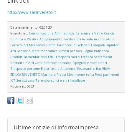
Link utili
http://www.saninveneto.it
Data inserimento:
02.01.23
Inserito in::
Comunicazione
Affini edilizia
Ceramica e Vetro
Concia,
Chimica e Plastica
Abbigliamento
Panificatori
Arredo
Acconciatori
Carrozzieri
Meccanici e affini
Pasticceri e Gelatieri
Fotografi
Dipintori
Arti Sanitarie
Metalmeccanica
Metalli preziosi
Legno
Pulisecco
Prodotti alimentari vari
Edili
Trasporti merci
Estetica
Serramenti
Restauro e Arti varie
Elettromeccanica
Tipografi e stampatori
Trasporto persone
Elettricisti e Antennisti
Ristoranti e Bar
EBAV -
EDILCASSA VENETO
Marmo e Pietra
Movimento terra
Posa pavimenti
ICT
Servizi casa
Termoidraulici e altri Installatori
Notizia n.:
5653
Ultime notizie di InformaImpresa