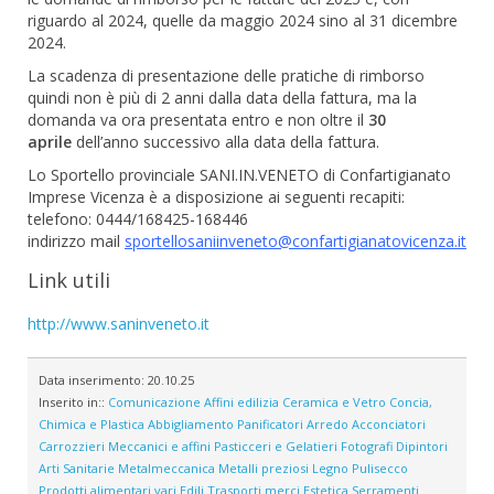
riguardo al 2024, quelle da maggio 2024 sino al 31 dicembre
2024.
La scadenza di presentazione delle pratiche di rimborso
quindi non è più di 2 anni dalla data della fattura, ma la
domanda va ora presentata entro e non oltre il
30
aprile
dell’anno successivo alla data della fattura.
Lo Sportello provinciale SANI.IN.VENETO di Confartigianato
Imprese Vicenza è a disposizione ai seguenti recapiti:
telefono: 0444/168425-168446
indirizzo mail
sportello
saniinveneto@confartigianatovicenza.it
Link utili
http://www.saninveneto.it
Data inserimento:
20.10.25
Inserito in::
Comunicazione
Affini edilizia
Ceramica e Vetro
Concia,
Chimica e Plastica
Abbigliamento
Panificatori
Arredo
Acconciatori
Carrozzieri
Meccanici e affini
Pasticceri e Gelatieri
Fotografi
Dipintori
Arti Sanitarie
Metalmeccanica
Metalli preziosi
Legno
Pulisecco
Prodotti alimentari vari
Edili
Trasporti merci
Estetica
Serramenti