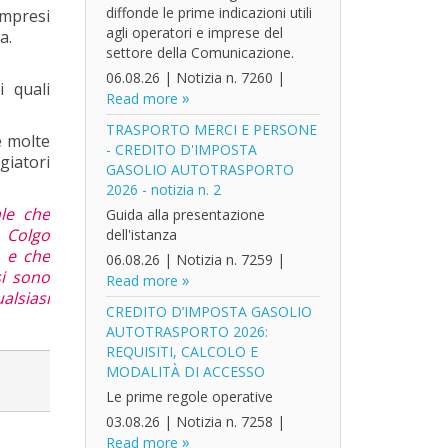
diffonde le prime indicazioni utili
ompresi
agli operatori e imprese del
a.
settore della Comunicazione.
06.08.26
|
Notizia n. 7260
|
i quali
Read more
TRASPORTO MERCI E PERSONE
e molte
- CREDITO D'IMPOSTA
giatori
GASOLIO AUTOTRASPORTO
2026 - notizia n. 2
le che
Guida alla presentazione
. Colgo
dell'istanza
e e che
06.08.26
|
Notizia n. 7259
|
si sono
Read more
alsiasi
CREDITO D’IMPOSTA GASOLIO
AUTOTRASPORTO 2026:
REQUISITI, CALCOLO E
MODALITÀ DI ACCESSO
Le prime regole operative
03.08.26
|
Notizia n. 7258
|
Read more