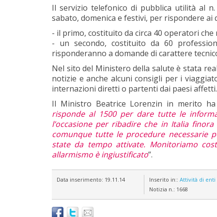
Il servizio telefonico di pubblica utilità al n
sabato, domenica e festivi, per rispondere ai qu
- il primo, costituito da circa 40 operatori che
- un secondo, costituito da 60 professionis
risponderanno a domande di carattere tecnico-
Nel sito del Ministero della salute è stata re
notizie e anche alcuni consigli per i viaggiat
internazioni diretti o partenti dai paesi affetti.
Il Ministro Beatrice Lorenzin in merito ha 
risponde al 1500 per dare tutte le informaz
l’occasione per ribadire che in Italia fino
comunque tutte le procedure necessarie per
state da tempo attivate. Monitoriamo cost
allarmismo è ingiustificato
”.
Data inserimento:
19.11.14
Inserito in::
Attività di ent
Notizia n.:
1668