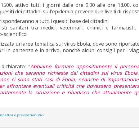
. 1500, attivo tutti i giorni dalle ore 9.00 alle ore 18.00, c
esiti dei cittadini sull'epidemia prevede due livelli di rispost
 risponderanno a tutti i quesiti base dei cittadini
ti sanitari tra medici, veterinari, chimici e farmacisti, 
scientifico.
alizzata un’area tematica sul virus Ebola, dove sono riportat
ori in partenza e in arrivo, nonché alcuni consigli per i viag
dichiarato: “
Abbiamo formato appositamente il persona
ioni che saranno richieste dai cittadini sul virus Ebola
ra non ci sono stati casi di Ebola, neanche di importazion
 affrontare eventuali criticità che dovessero presentar
antemente la situazione e ribadisco che attualmente qu
i ispettivi e prevenzionistici