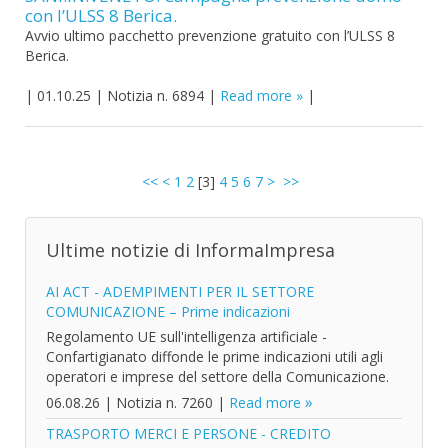
con l’ULSS 8 Berica.
Avvio ultimo pacchetto prevenzione gratuito con l’ULSS 8
Berica.
|
01.10.25
|
Notizia n. 6894
|
Read more
|
<<
<
1
2
[
3
]
4
5
6
7
>
>>
Ultime notizie di InformaImpresa
AI ACT - ADEMPIMENTI PER IL SETTORE
COMUNICAZIONE – Prime indicazioni
Regolamento UE sull'intelligenza artificiale -
Confartigianato diffonde le prime indicazioni utili agli
operatori e imprese del settore della Comunicazione.
06.08.26
|
Notizia n. 7260
|
Read more
TRASPORTO MERCI E PERSONE - CREDITO