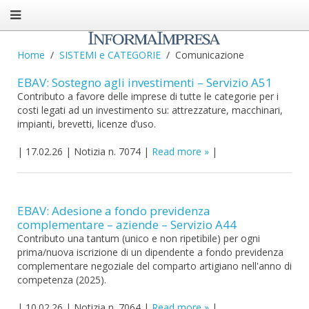
Home
SISTEMI e CATEGORIE
Comunicazione
EBAV: Sostegno agli investimenti – Servizio A51
Contributo a favore delle imprese di tutte le categorie per i
costi legati ad un investimento su: attrezzature, macchinari,
impianti, brevetti, licenze d’uso.
|
17.02.26
|
Notizia n. 7074
|
Read more
|
EBAV: Adesione a fondo previdenza
complementare – aziende – Servizio A44
Contributo una tantum (unico e non ripetibile) per ogni
prima/nuova iscrizione di un dipendente a fondo previdenza
complementare negoziale del comparto artigiano nell'anno di
competenza (2025).
|
10.02.26
|
Notizia n. 7064
|
Read more
|