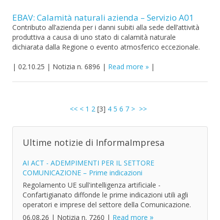
EBAV: Calamità naturali azienda – Servizio A01
Contributo all’azienda per i danni subiti alla sede dell’attività
produttiva a causa di uno stato di calamità naturale
dichiarata dalla Regione o evento atmosferico eccezionale.
|
02.10.25
|
Notizia n. 6896
|
Read more
|
<<
<
1
2
[
3
]
4
5
6
7
>
>>
Ultime notizie di InformaImpresa
AI ACT - ADEMPIMENTI PER IL SETTORE
COMUNICAZIONE – Prime indicazioni
Regolamento UE sull'intelligenza artificiale -
Confartigianato diffonde le prime indicazioni utili agli
operatori e imprese del settore della Comunicazione.
06.08.26
|
Notizia n. 7260
|
Read more