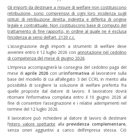
Gli importi da destinare a misure di welfare non costituiscono
retribuzione, sono comprensivi di ogni loro incidenza sugli
istituti di retribuzione diretta, indiretta e differita di origine
legale e contrattuale. Non costituiscono base di computo del
trattamento di fine rapporto, in ordine al quale ne è esclusa
l’incidenza ai sensi dell’art. 2120 c.c.
L’assegnazione degli importi a strumenti di welfare deve
avvenire entro il 12 luglio 2026 con
annotazione nel cedolino
di competenza del mese di giugno 2026
.
L’impresa accompagnerà la consegna del cedolino paga del
mese di
aprile 2026
con un’
informativa
al lavoratore sulla
base del modello di cui all’allegato 3 del CCRL in merito alla
possibilità di scegliere la soluzione di welfare preferita fra
quelle proposte dal datore di lavoro. Il lavoratore dovrà
ritornare l’informativa compilata entro il 10 giugno 2026 al
fine di consentire l’assegnazione e i relativi adempimenti nel
termine del 12 luglio 2026.
Il lavoratore può richiedere al datore di lavoro di destinare
l’
intero valore spettante
alla
previdenza complementare
,
senza oneri aggiuntivi a carico dell’impresa stessa. Ciò