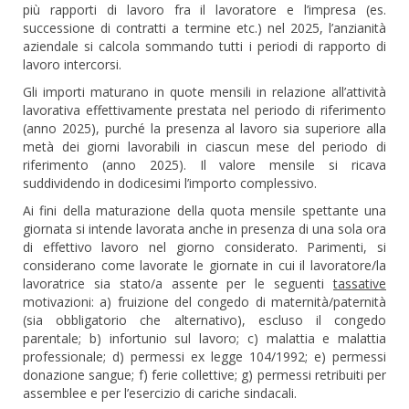
più rapporti di lavoro fra il lavoratore e l’impresa (es.
successione di contratti a termine etc.) nel 2025, l’anzianità
aziendale si calcola sommando tutti i periodi di rapporto di
lavoro intercorsi.
Gli importi maturano in quote mensili in relazione all’attività
lavorativa effettivamente prestata nel periodo di riferimento
(anno 2025), purché la presenza al lavoro sia superiore alla
metà dei giorni lavorabili in ciascun mese del periodo di
riferimento (anno 2025). Il valore mensile si ricava
suddividendo in dodicesimi l’importo complessivo.
Ai fini della maturazione della quota mensile spettante una
giornata si intende lavorata anche in presenza di una sola ora
di effettivo lavoro nel giorno considerato. Parimenti, si
considerano come lavorate le giornate in cui il lavoratore/la
lavoratrice sia stato/a assente per le seguenti
tassative
motivazioni: a) fruizione del congedo di maternità/paternità
(sia obbligatorio che alternativo), escluso il congedo
parentale; b) infortunio sul lavoro; c) malattia e malattia
professionale; d) permessi ex legge 104/1992; e) permessi
donazione sangue; f) ferie collettive; g) permessi retribuiti per
assemblee e per l’esercizio di cariche sindacali.