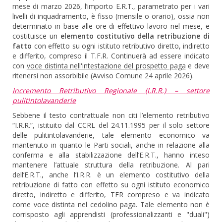
mese di marzo 2026, l’importo E.R.T., parametrato per i vari
livelli di inquadramento, è fisso (mensile o orario), ossia non
determinato in base alle ore di effettivo lavoro nel mese, e
costituisce un
elemento costitutivo della retribuzione di
fatto
con effetto su ogni istituto retributivo diretto, indiretto
e differito, compreso il T.F.R. Continuerà ad essere indicato
con
voce distinta nell'intestazione del prospetto paga
e deve
ritenersi non assorbibile (Avviso Comune 24 aprile 2026).
Incremento Retributivo Regionale (I.R.R.) – settore
pulitintolavanderie
Sebbene il testo contrattuale non citi l’elemento retributivo
“I.R.R.”, istituito dal CCRL del 24.11.1995 per il solo settore
delle pulitintolavanderie, tale elemento economico va
mantenuto in quanto le Parti sociali, anche in relazione alla
conferma e alla stabilizzazione dell’E.R.T., hanno inteso
mantenere l’attuale struttura della retribuzione. Al pari
dell’E.R.T., anche l’I.R.R. è un elemento costitutivo della
retribuzione di fatto con effetto su ogni istituto economico
diretto, indiretto e differito, TFR compreso e va indicato
come voce distinta nel cedolino paga. Tale elemento non è
corrisposto agli apprendisti (professionalizzanti e "duali")