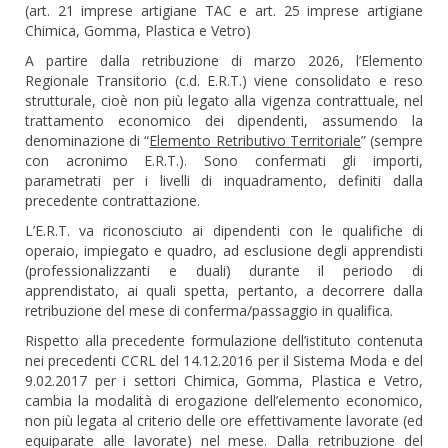
(art. 21 imprese artigiane TAC e art. 25 imprese artigiane
Chimica, Gomma, Plastica e Vetro)
A partire dalla retribuzione di marzo 2026, l’Elemento
Regionale Transitorio (c.d. E.R.T.) viene consolidato e reso
strutturale, cioè non più legato alla vigenza contrattuale, nel
trattamento economico dei dipendenti, assumendo la
denominazione di “
Elemento Retributivo Territoriale
” (sempre
con acronimo E.R.T.). Sono confermati gli importi,
parametrati per i livelli di inquadramento, definiti dalla
precedente contrattazione.
L’E.R.T. va riconosciuto ai dipendenti con le qualifiche di
operaio, impiegato e quadro, ad esclusione degli apprendisti
(professionalizzanti e duali) durante il periodo di
apprendistato, ai quali spetta, pertanto, a decorrere dalla
retribuzione del mese di conferma/passaggio in qualifica.
Rispetto alla precedente formulazione dell’istituto contenuta
nei precedenti CCRL del 14.12.2016 per il Sistema Moda e del
9.02.2017 per i settori Chimica, Gomma, Plastica e Vetro,
cambia la modalità di erogazione dell’elemento economico,
non più legata al criterio delle ore effettivamente lavorate (ed
equiparate alle lavorate) nel mese. Dalla retribuzione del