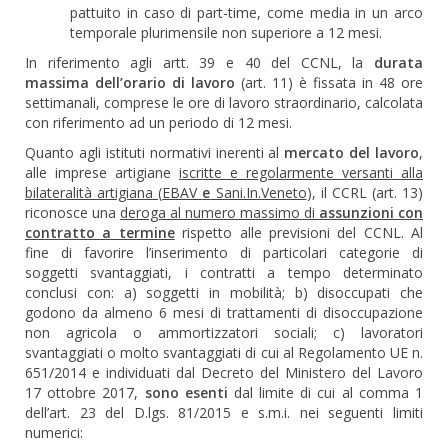
pattuito in caso di part-time, come media in un arco
temporale plurimensile non superiore a 12 mesi.
In riferimento agli artt. 39 e 40 del CCNL, la
durata
massima dell’orario di lavoro
(art. 11) è fissata in 48 ore
settimanali, comprese le ore di lavoro straordinario, calcolata
con riferimento ad un periodo di 12 mesi.
Quanto agli istituti normativi inerenti al
mercato del lavoro
,
alle imprese artigiane
iscritte e regolarmente versanti alla
bilateralità artigiana
(
EBAV
e
Sani.In.Veneto
), il CCRL (art. 13)
riconosce una
deroga al numero massimo di
assunzioni con
contratto a termine
rispetto alle previsioni del CCNL. Al
fine di favorire l’inserimento di particolari categorie di
soggetti svantaggiati, i contratti a tempo determinato
conclusi con: a) soggetti in mobilità; b) disoccupati che
godono da almeno 6 mesi di trattamenti di disoccupazione
non agricola o ammortizzatori sociali; c) lavoratori
svantaggiati o molto svantaggiati di cui al Regolamento UE n.
651/2014 e individuati dal Decreto del Ministero del Lavoro
17 ottobre 2017,
sono esenti
dal limite di cui al comma 1
dell’art. 23 del D.lgs. 81/2015 e s.m.i. nei seguenti limiti
numerici: