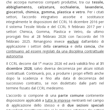
che accorpa numerosi comparti produttivi, tra cui
tessile,
abbigliamento, calzature, occhialeria, lavanderie,
giocattoli, chimica, gomma, plastica e vetro
. Per i citati
settori, l’accordo integrativo assorbe e sostituisce
integralmente le disposizioni del CCRL 16 dicembre 2016 per
il sistema Tessile Moda e del CCRL 9 febbraio 2017 per i
settori Chimica, Gomma, Plastica e Vetro, da ultimo
prorogati fino al 28 febbraio 2026 con l’accordo del 19
febbraio 2025. Rimangono invece
esclusi
dall’ambito di
applicazione i settori della
ceramica
e della
concia
, che
continuano ad essere regolati da una disciplina contrattuale
autonoma
.
Il CCRL decorre dal 1° marzo 2026 ed avrà validità fino al
31
dicembre 2028
, salvo diversa decorrenza per alcuni istituti
contrattuali. Continuerà, poi, a produrre i propri effetti anche
dopo la scadenza e fino alla data di decorrenza del
successivo contratto, se non disdettato dalle parti nel
termine fissato dal CCRL medesimo.
L’accordo si compone di una
parte comune
contenente
disposizioni applicabili a
tutte le imprese
rientranti nel campo
di applicazione dello stesso e di
due sezioni speciali