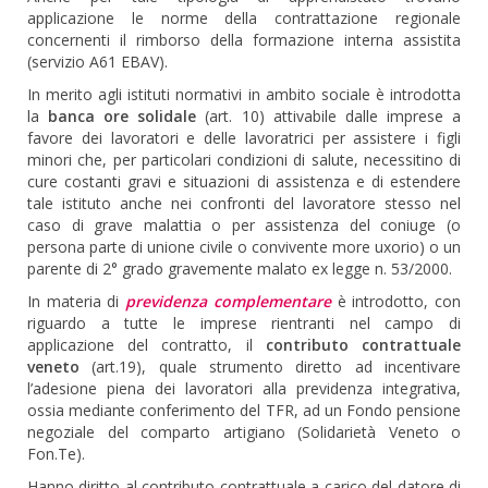
applicazione le norme della contrattazione regionale
concernenti il rimborso della formazione interna assistita
(servizio A61 EBAV).
In merito agli istituti normativi in ambito sociale è introdotta
la
banca ore solidale
(art. 10) attivabile dalle imprese a
favore dei lavoratori e delle lavoratrici per assistere i figli
minori che, per particolari condizioni di salute, necessitino di
cure costanti gravi e situazioni di assistenza e di estendere
tale istituto anche nei confronti del lavoratore stesso nel
caso di grave malattia o per assistenza del coniuge (o
persona parte di unione civile o convivente more uxorio) o un
parente di 2° grado gravemente malato ex legge n. 53/2000.
In materia di
previdenza complementare
è introdotto, con
riguardo a tutte le imprese rientranti nel campo di
applicazione del contratto, il
contributo contrattuale
veneto
(art.19), quale strumento diretto ad incentivare
l’adesione piena dei lavoratori alla previdenza integrativa,
ossia mediante conferimento del TFR, ad un Fondo pensione
negoziale del comparto artigiano (Solidarietà Veneto o
Fon.Te).
Hanno diritto al contributo contrattuale a carico del datore di