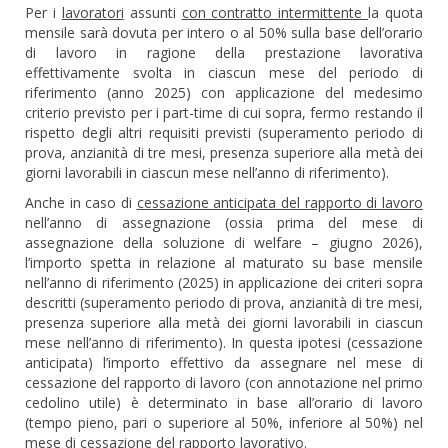
Per i
lavoratori
assunti
con contratto intermittente
la quota
mensile sarà dovuta per intero o al 50% sulla base dell’orario
di lavoro in ragione della prestazione lavorativa
effettivamente svolta in ciascun mese del periodo di
riferimento (anno 2025) con applicazione del medesimo
criterio previsto per i part-time di cui sopra, fermo restando il
rispetto degli altri requisiti previsti (superamento periodo di
prova, anzianità di tre mesi, presenza superiore alla metà dei
giorni lavorabili in ciascun mese nell’anno di riferimento).
Anche in caso di
cessazione anticipata del rapporto di lavoro
nell’anno di assegnazione (ossia prima del mese di
assegnazione della soluzione di welfare – giugno 2026),
l’importo spetta in relazione al maturato su base mensile
nell’anno di riferimento (2025) in applicazione dei criteri sopra
descritti (superamento periodo di prova, anzianità di tre mesi,
presenza superiore alla metà dei giorni lavorabili in ciascun
mese nell’anno di riferimento). In questa ipotesi (cessazione
anticipata) l’importo effettivo da assegnare nel mese di
cessazione del rapporto di lavoro (con annotazione nel primo
cedolino utile) è determinato in base all’orario di lavoro
(tempo pieno, pari o superiore al 50%, inferiore al 50%) nel
mese di cessazione del rapporto lavorativo.