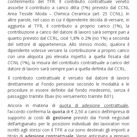
conferimento del TFR. Il contributo contrattuale veneto
assorbe il contributo a carico ditta (1%) previsto dal CCNL
Area Tessile Moda – Chimica Ceramica (art. 25 CCNL). In
altre parole, nel caso in cui il dipendente decida di versare, in
aggiunta al TFR, il contributo a proprio carico (1%), la
contribuzione a carico del datore di lavoro sarà sempre pari a
quanto previsto dal CCRL, cioè 1,8% o 2% (no 1%) a seconda
del settore di appartenenza. Allo stesso modo, qualora il
dipendente volesse versare la contribuzione a proprio carico
con una aliquota più elevata rispetto a quella fissata dal
CCNL (1%), la misura del contributo contrattuale a carico del
datore di lavoro sarà sempre pari a quella definita dal CCRL.
Il contributo contrattuale è versato dal datore di lavoro
direttamente al Fondo pensione secondo le modalità e le
procedure in essere definite dal fondo medesimo, senza il
passaggio tramite Ebav (no versamento tramite B01).
Ancora in materia di
quota di adesione contrattuale
,
l’accordo conferma la
quota
di € 2,50 a carico dell’impresa di
supporto ai costi
di gestione
previsti dai Fondi negoziali
dell’artigianato per le posizioni individuali dei lavoratori non
iscritti agli stessi con il TFR a cui sono destinati gli importi a
titolo di
adesione contrattuale
. Viene anticipata a gennaio