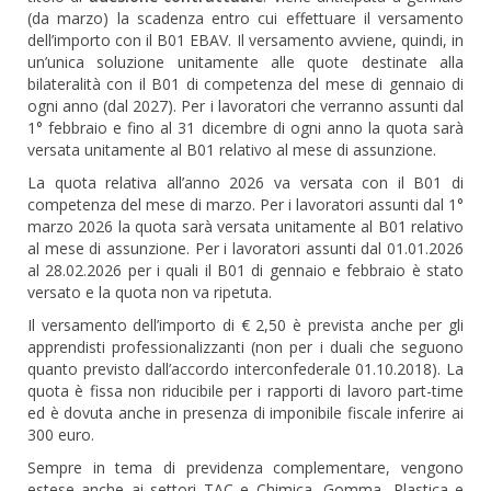
(da marzo) la scadenza entro cui effettuare il versamento
dell’importo con il B01 EBAV. Il versamento avviene, quindi, in
un’unica soluzione unitamente alle quote destinate alla
bilateralità con il B01 di competenza del mese di gennaio di
ogni anno (dal 2027). Per i lavoratori che verranno assunti dal
1° febbraio e fino al 31 dicembre di ogni anno la quota sarà
versata unitamente al B01 relativo al mese di assunzione.
La quota relativa all’anno 2026 va versata con il B01 di
competenza del mese di marzo. Per i lavoratori assunti dal 1°
marzo 2026 la quota sarà versata unitamente al B01 relativo
al mese di assunzione. Per i lavoratori assunti dal 01.01.2026
al 28.02.2026 per i quali il B01 di gennaio e febbraio è stato
versato e la quota non va ripetuta.
Il versamento dell’importo di € 2,50 è prevista anche per gli
apprendisti professionalizzanti (non per i duali che seguono
quanto previsto dall’accordo interconfederale 01.10.2018). La
quota è fissa non riducibile per i rapporti di lavoro part-time
ed è dovuta anche in presenza di imponibile fiscale inferire ai
300 euro.
Sempre in tema di previdenza complementare, vengono
estese anche ai settori TAC e Chimica, Gomma, Plastica e