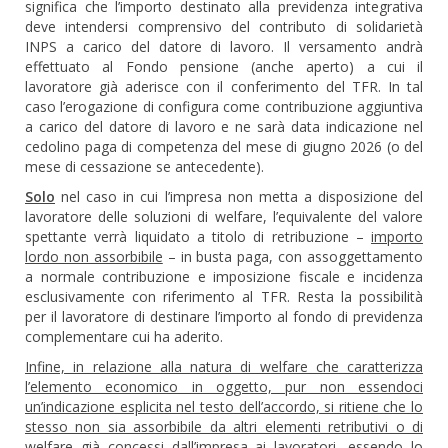
significa che l’importo destinato alla previdenza integrativa
deve intendersi comprensivo del contributo di solidarietà
INPS a carico del datore di lavoro. Il versamento andrà
effettuato al Fondo pensione (anche aperto) a cui il
lavoratore già aderisce con il conferimento del TFR. In tal
caso l’erogazione di configura come contribuzione aggiuntiva
a carico del datore di lavoro e ne sarà data indicazione nel
cedolino paga di competenza del mese di giugno 2026 (o del
mese di cessazione se antecedente).
Solo
nel caso in cui l’impresa non metta a disposizione del
lavoratore delle soluzioni di welfare, l’equivalente del valore
spettante verrà liquidato a titolo di retribuzione –
importo
lordo non assorbibile
– in busta paga, con assoggettamento
a normale contribuzione e imposizione fiscale e incidenza
esclusivamente con riferimento al TFR. Resta la possibilità
per il lavoratore di destinare l’importo al fondo di previdenza
complementare cui ha aderito.
Infine, in relazione alla natura di welfare che caratterizza
l’elemento economico in oggetto, pur non essendoci
un’indicazione esplicita nel testo dell’accordo, si ritiene che lo
stesso non sia assorbibile da altri elementi retributivi o di
welfare già concessi dall’impresa ai lavoratori, essendo lo