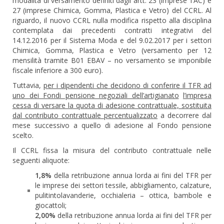
modalità di versamento definiti dagli artt. 23 (imprese TAC) e
27 (imprese Chimica, Gomma, Plastica e Vetro) del CCRL. Al
riguardo, il nuovo CCRL nulla modifica rispetto alla disciplina
contemplata dai precedenti contratti integrativi del
14.12.2016 per il Sistema Moda e del 9.02.2017 per i settori
Chimica, Gomma, Plastica e Vetro (versamento per 12
mensilità tramite B01 EBAV – no versamento se imponibile
fiscale inferiore a 300 euro).
Tuttavia,
per i dipendenti che decidono di conferire il TFR ad
uno dei Fondi pensione negoziali dell’artigianato
l’impresa
cessa di versare la quota di adesione contrattuale, sostituita
dal contributo contrattuale percentualizzato
a decorrere dal
mese successivo a quello di adesione al Fondo pensione
scelto.
Il CCRL fissa la misura del contributo contrattuale nelle
seguenti aliquote:
1,8%
della retribuzione annua lorda ai fini del TFR per
le imprese dei settori tessile, abbigliamento, calzature,
pulitintolavanderie, occhialeria – ottica, bambole e
giocattoli;
2,00%
della retribuzione annua lorda ai fini del TFR per