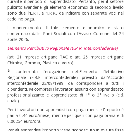
durante il periodo di apprendistato. Pertanto, per il settore
pulitintolavanderie gli elementi economici di secondo livello
sono due: l’E.R.T. e l’I.R.R., da indicare con separate voci nel
cedolino paga.
Il mantenimento di tale elemento economico è stato
confermato dalle Parti Sociali con l'Avviso Comune del 24
aprile 2026.
Elemento Retributivo Regionale (E.R.R. interconfederale)
(art. 21 imprese artigiane TAC e art. 25 imprese artigiane
Chimica, Gomma, Plastica e Vetro)
È confermata l’erogazione dell’Elemento Retributivo
Regionale (E.R.R. interconfederale) previsto dall’Accordo
interconfederale 23/08/1989, da corrispondere a tutti i
dipendenti, ivi compresi i lavoratori assunti con apprendistato
professionalizzante e apprendistato di 1° o 3° livello (c.d.
duale).
Per i lavoratori non apprendisti con paga mensile l’importo è
pari a 0,44 euro/mese, mentre per quelli con paga oraria è di
0,00254 euro/ora.
Per gli apprendisti l’importo viene riconosciuto in misura fissa