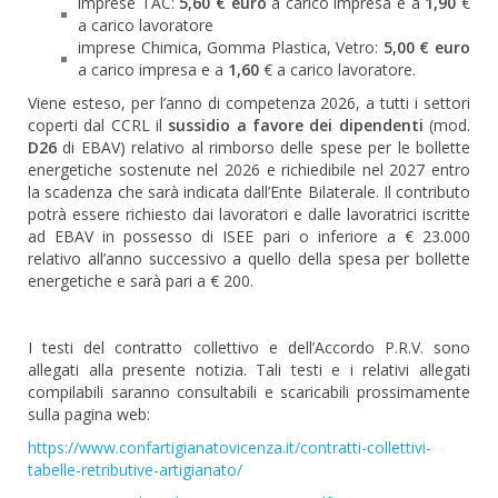
imprese TAC:
5,60 € euro
a carico impresa e a
1,90
€
a carico lavoratore
imprese Chimica, Gomma Plastica, Vetro:
5,00 € euro
a carico impresa e a
1,60
€ a carico lavoratore.
Viene esteso, per l’anno di competenza 2026, a tutti i settori
coperti dal CCRL il
sussidio a favore dei dipendenti
(mod.
D26
di EBAV) relativo al rimborso delle spese per le bollette
energetiche sostenute nel 2026 e richiedibile nel 2027 entro
la scadenza che sarà indicata dall’Ente Bilaterale. Il contributo
potrà essere richiesto dai lavoratori e dalle lavoratrici iscritte
ad EBAV in possesso di ISEE pari o inferiore a € 23.000
relativo all’anno successivo a quello della spesa per bollette
energetiche e sarà pari a € 200.
I testi del contratto collettivo e dell’Accordo P.R.V. sono
allegati alla presente notizia. Tali testi e i relativi allegati
compilabili saranno consultabili e scaricabili prossimamente
sulla pagina web:
https://www.confartigianatovicenza.it/contratti-collettivi-
tabelle-retributive-artigianato/