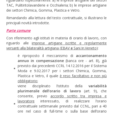
riguardanti rispettivamente: a) le imprese artigiane dei settori
TAC, Pulitintolavanderie e Occhialeria; b) le imprese artigiane
dei settori Chimica, Gomma, Plastica e Vetro.
Rimandando alla lettura del testo contrattuale, si illustrano le
principali novità introdotte.
Parte comune
Con riferimento agli istituti in materia di orario di lavoro, con
riguardo alle
imprese artigiane iscritte e regolarmente
versanti alla bilateralità artigiana
(
EBAV
e
Sani.In.Veneto
):
è riproposto il meccanismo di
accantonamento
annuo in compensazione
(banca ore - art. 8), già
previsto dai precedenti CCRL 14.12.2016 per il Sistema
Moda e 9.02.2017 per i settori Chimica, Gomma,
Plastica e Vetro, il quale
è reso facoltativo e non più
obbligatorio
;
viene disciplinato l’istituto della
variabilità
plurimensile dell’orario di lavoro
(art. 9), che
consente, previo
accordo scritto tra impresa e
lavoratore
interessato, di realizzare l’orario
contrattuale settimanale previsto dal CCNL, pari a 40
ore nel caso di full-time o sulla base dell’orario