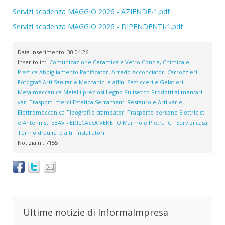
Servizi scadenza MAGGIO 2026 - AZIENDE-1.pdf
Servizi scadenza MAGGIO 2026 - DIPENDENTI-1.pdf
Data inserimento:
30.04.26
Inserito in::
Comunicazione
Ceramica e Vetro
Concia, Chimica e
Plastica
Abbigliamento
Panificatori
Arredo
Acconciatori
Carrozzieri
Fotografi
Arti Sanitarie
Meccanici e affini
Pasticceri e Gelatieri
Metalmeccanica
Metalli preziosi
Legno
Pulisecco
Prodotti alimentari
vari
Trasporti merci
Estetica
Serramenti
Restauro e Arti varie
Elettromeccanica
Tipografi e stampatori
Trasporto persone
Elettricisti
e Antennisti
EBAV - EDILCASSA VENETO
Marmo e Pietra
ICT
Servizi casa
Termoidraulici e altri Installatori
Notizia n.:
7155
Ultime notizie di InformaImpresa