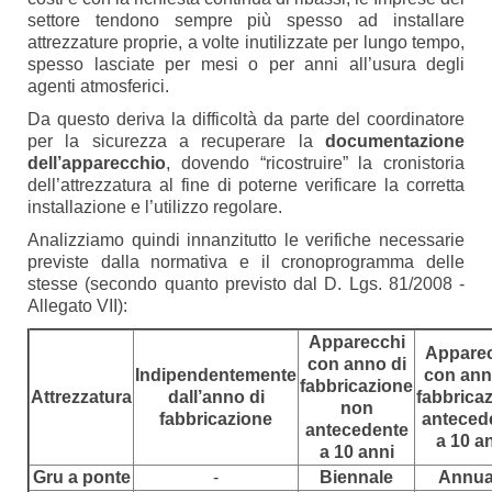
settore tendono sempre più spesso ad installare
attrezzature proprie, a volte inutilizzate per lungo tempo,
spesso lasciate per mesi o per anni all’usura degli
agenti atmosferici.
Da questo deriva la difficoltà da parte del coordinatore
per la sicurezza a recuperare la
documentazione
dell’apparecchio
, dovendo “ricostruire” la cronistoria
dell’attrezzatura al fine di poterne verificare la corretta
installazione e l’utilizzo regolare.
Analizziamo quindi innanzitutto le verifiche necessarie
previste dalla normativa e il cronoprogramma delle
stesse (secondo quanto previsto dal D. Lgs. 81/2008 -
Allegato VII):
Apparecchi
Appare
con anno di
Indipendentemente
con ann
fabbricazione
Attrezzatura
dall’anno di
fabbrica
non
fabbricazione
anteced
antecedente
a 10 a
a 10 anni
Gru a ponte
-
Biennale
Annua