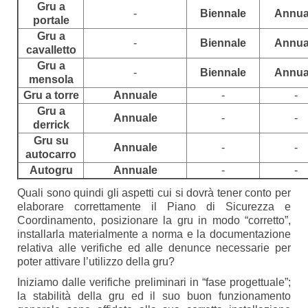
Gru a
-
Biennale
Annua
portale
Gru a
-
Biennale
Annua
cavalletto
Gru a
-
Biennale
Annua
mensola
Gru a torre
Annuale
-
-
Gru a
Annuale
-
-
derrick
Gru su
Annuale
-
-
autocarro
Autogru
Annuale
-
-
Quali sono quindi gli aspetti cui si dovrà tener conto per
elaborare correttamente il Piano di Sicurezza e
Coordinamento, posizionare la gru in modo “corretto”,
installarla materialmente a norma e la documentazione
relativa alle verifiche ed alle denunce necessarie per
poter attivare l’utilizzo della gru?
Iniziamo dalle verifiche preliminari in “fase progettuale”;
la stabilità della gru ed il suo buon funzionamento