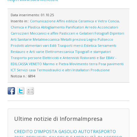
Data inserimento:
01.10.25
Inserito in::
Comunicazione
Affini edilizia
Ceramica e Vetro
Concia,
Chimica e Plastica
Abbigliamento
Panificatori
Arredo
Acconciatori
Carrozzieri
Meccanici e affini
Pasticceri e Gelatieri
Fotografi
Dipintori
Arti Sanitarie
Metalmeccanica
Metalli preziosi
Legno
Pulisecco
Prodotti alimentari vari
Edili
Trasporti merci
Estetica
Serramenti
Restauro e Arti varie
Elettromeccanica
Tipografi e stampatori
Trasporto persone
Elettricisti e Antennisti
Ristoranti e Bar
EBAV -
EDILCASSA VENETO
Marmo e Pietra
Movimento terra
Posa pavimenti
ICT
Servizi casa
Termoidraulici e altri Installatori
Produzione
Notizia n.:
6894
Ultime notizie di InformaImpresa
CREDITO D’IMPOSTA GASOLIO AUTOTRASPORTO