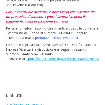
l’iscritto dovrà comunicare la propria iscrizione a
Sani.In.Veneto (Card Blu).
Per un’eventuale disdetta, è necessario che l’iscritto dia
un preavviso di almeno 4 giorni lavorativi, pena il
pagamento della prestazione sanitaria.
Per ulteriori informazioni o chiarimenti, è possibile contattare
il centralino del Fondo al numero 0412584960 oppure
scrivere una mail a
prenotazioni@saninveneto.it
.
Lo Sportello provinciale SANI.IN.VENETO di Confartigianato
Imprese Vicenza è a disposizione ai seguenti recapiti:
telefono: 0444/168425-168446
indirizzo mail
sportellosaniinveneto@confartigianatovicenza.it
Link utili
http://www.saninveneto.it