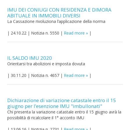
IMU DEI CONIUGI CON RESIDENZA E DIMORA
ABITUALE IN IMMOBILI DIVERSI
La Cassazione rivoluziona l’applicazione della norma
|
24.10.22
|
Notizia n. 5550
|
Read more
|
IL SALDO IMU 2020
Orientarsi tra abolizioni e imposta dovuta
|
30.11.20
|
Notizia n. 4657
|
Read more
|
Dichiarazione di variazione catastale entro il 15
giugno per l’esenzione IMU "imbullonati"
Chi presenta la variazione catastale entro il 15 giugno avrà la
possibilità di ricalcolare il 1° acconto IMU
|
13.06.16
|
Notizia n. 2731
|
Read more
|