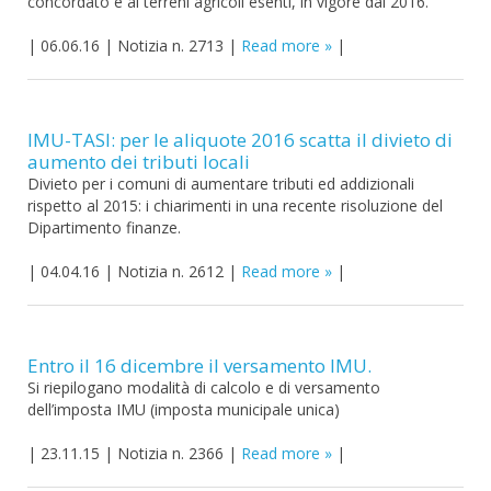
concordato e ai terreni agricoli esenti, in vigore dal 2016.
|
06.06.16
|
Notizia n. 2713
|
Read more
|
IMU-TASI: per le aliquote 2016 scatta il divieto di
aumento dei tributi locali
Divieto per i comuni di aumentare tributi ed addizionali
rispetto al 2015: i chiarimenti in una recente risoluzione del
Dipartimento finanze.
|
04.04.16
|
Notizia n. 2612
|
Read more
|
Entro il 16 dicembre il versamento IMU.
Si riepilogano modalità di calcolo e di versamento
dell’imposta IMU (imposta municipale unica)
|
23.11.15
|
Notizia n. 2366
|
Read more
|