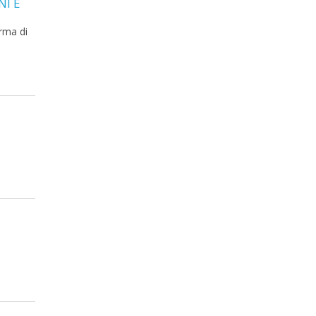
NI E
orma di