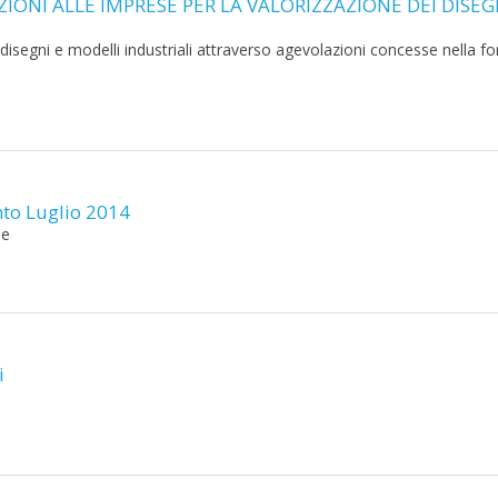
ONI ALLE IMPRESE PER LA VALORIZZAZIONE DEI DISEG
 disegni e modelli industriali attraverso agevolazioni concesse nella f
nto Luglio 2014
ne
i