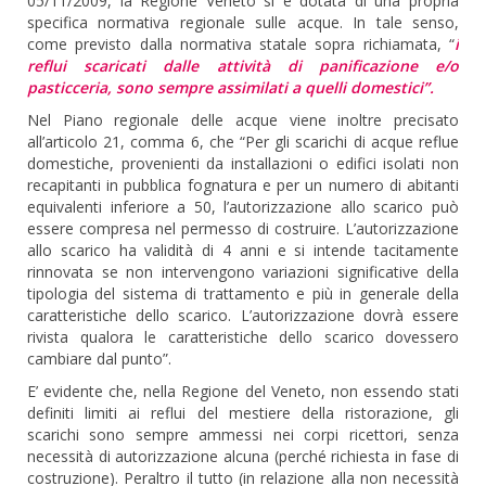
05/11/2009, la Regione Veneto si è dotata di una propria
specifica normativa regionale sulle acque. In tale senso,
come previsto dalla normativa statale sopra richiamata, “
i
reflui scaricati dalle attività di panificazione e/o
pasticceria, sono sempre assimilati a quelli domestici”.
Nel Piano regionale delle acque viene inoltre precisato
all’articolo 21, comma 6, che “Per gli scarichi di acque reflue
domestiche, provenienti da installazioni o edifici isolati non
recapitanti in pubblica fognatura e per un numero di abitanti
equivalenti inferiore a 50, l’autorizzazione allo scarico può
essere compresa nel permesso di costruire. L’autorizzazione
allo scarico ha validità di 4 anni e si intende tacitamente
rinnovata se non intervengono variazioni significative della
tipologia del sistema di trattamento e più in generale della
caratteristiche dello scarico. L’autorizzazione dovrà essere
rivista qualora le caratteristiche dello scarico dovessero
cambiare dal punto”.
E’ evidente che, nella Regione del Veneto, non essendo stati
definiti limiti ai reflui del mestiere della ristorazione, gli
scarichi sono sempre ammessi nei corpi ricettori, senza
necessità di autorizzazione alcuna (perché richiesta in fase di
costruzione). Peraltro il tutto (in relazione alla non necessità