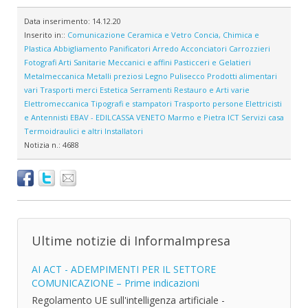
Data inserimento:
14.12.20
Inserito in::
Comunicazione
Ceramica e Vetro
Concia, Chimica e
Plastica
Abbigliamento
Panificatori
Arredo
Acconciatori
Carrozzieri
Fotografi
Arti Sanitarie
Meccanici e affini
Pasticceri e Gelatieri
Metalmeccanica
Metalli preziosi
Legno
Pulisecco
Prodotti alimentari
vari
Trasporti merci
Estetica
Serramenti
Restauro e Arti varie
Elettromeccanica
Tipografi e stampatori
Trasporto persone
Elettricisti
e Antennisti
EBAV - EDILCASSA VENETO
Marmo e Pietra
ICT
Servizi casa
Termoidraulici e altri Installatori
Notizia n.:
4688
Ultime notizie di InformaImpresa
AI ACT - ADEMPIMENTI PER IL SETTORE
COMUNICAZIONE – Prime indicazioni
Regolamento UE sull'intelligenza artificiale -