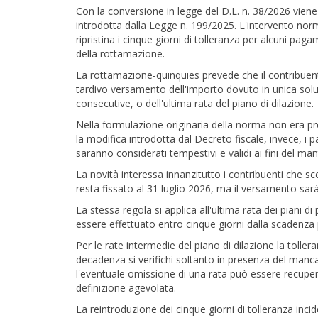
Con la conversione in legge del D.L. n. 38/2026 viene
introdotta dalla Legge n. 199/2025. L'intervento nor
ripristina i cinque giorni di tolleranza per alcuni paga
della rottamazione.
La rottamazione-quinquies prevede che il contribuent
tardivo versamento dell'importo dovuto in unica so
consecutive, o dell'ultima rata del piano di dilazione.
Nella formulazione originaria della norma non era pre
la modifica introdotta dal Decreto fiscale, invece, i 
saranno considerati tempestivi e validi ai fini del ma
La novità interessa innanzitutto i contribuenti che s
resta fissato al 31 luglio 2026, ma il versamento sar
La stessa regola si applica all'ultima rata dei piani 
essere effettuato entro cinque giorni dalla scadenza
Per le rate intermedie del piano di dilazione la toller
decadenza si verifichi soltanto in presenza del manc
l'eventuale omissione di una rata può essere recupera
definizione agevolata.
La reintroduzione dei cinque giorni di tolleranza in