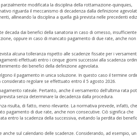
 parzialmente modificata la disciplina della rottamazione-quinquies,
mativo riguarda il meccanismo di decadenza dalla definizione agevola
menti, allineando la disciplina a quella già prevista nelle precedenti ediz
e decada dai benefici della sanatoria in caso di omesso, insufficiente
luzione, oppure in caso di mancato pagamento di due rate, anche non
vista alcuna tolleranza rispetto alle scadenze fissate per i versament
pagamenti effettuati entro i cinque giorni successivi alla scadenza ordin
ntenimento dei benefici della definizione agevolata.
celgono il pagamento in unica soluzione. In questo caso il termine ordi
à considerato regolare se effettuato entro il 5 agosto 2026.
di pagamento rateale. Pertanto, anche il versamento dell'ultima rata po
 prevista senza determinare la decadenza dalla procedura.
anza risulta, di fatto, meno rilevante. La normativa prevede, infatti, che
ato pagamento di due rate, anche non consecutive. Ciò significa che
ta entro la scadenza della successiva, evitando la perdita dei benefic
cide anche sul calendario delle scadenze. Considerando, ad esempio, un