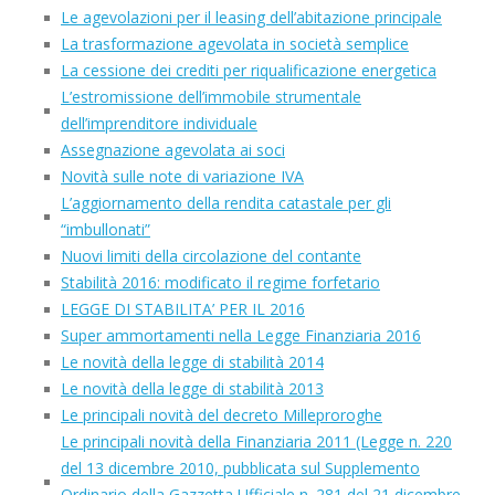
Le agevolazioni per il leasing dell’abitazione principale
La trasformazione agevolata in società semplice
La cessione dei crediti per riqualificazione energetica
L’estromissione dell’immobile strumentale
dell’imprenditore individuale
Assegnazione agevolata ai soci
Novità sulle note di variazione IVA
L’aggiornamento della rendita catastale per gli
“imbullonati”
Nuovi limiti della circolazione del contante
Stabilità 2016: modificato il regime forfetario
LEGGE DI STABILITA’ PER IL 2016
Super ammortamenti nella Legge Finanziaria 2016
Le novità della legge di stabilità 2014
Le novità della legge di stabilità 2013
Le principali novità del decreto Milleproroghe
Le principali novità della Finanziaria 2011 (Legge n. 220
del 13 dicembre 2010, pubblicata sul Supplemento
Ordinario della Gazzetta Ufficiale n. 281 del 21 dicembre