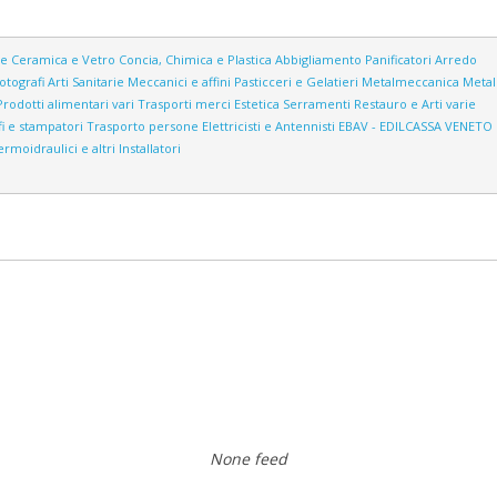
ne
Ceramica e Vetro
Concia, Chimica e Plastica
Abbigliamento
Panificatori
Arredo
otografi
Arti Sanitarie
Meccanici e affini
Pasticceri e Gelatieri
Metalmeccanica
Metall
Prodotti alimentari vari
Trasporti merci
Estetica
Serramenti
Restauro e Arti varie
i e stampatori
Trasporto persone
Elettricisti e Antennisti
EBAV - EDILCASSA VENETO
rmoidraulici e altri Installatori
None feed