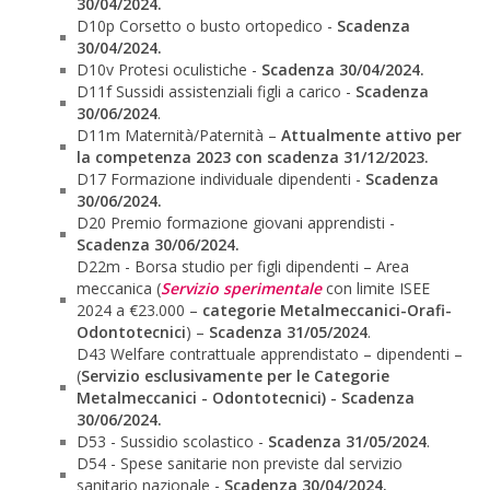
30/04/2024.
D10p Corsetto o busto ortopedico -
Scadenza
30/04/2024.
D10v Protesi oculistiche -
Scadenza 30/04/2024.
D11f Sussidi assistenziali figli a carico -
Scadenza
30/06/2024
.
D11m Maternità/Paternità –
Attualmente attivo per
la competenza 2023 con scadenza 31/12/2023.
D17 Formazione individuale dipendenti -
Scadenza
30/06/2024.
D20 Premio formazione giovani apprendisti -
Scadenza 30/06/2024.
D22m - Borsa studio per figli dipendenti – Area
meccanica (
Servizio sperimentale
con limite ISEE
2024 a €23.000 –
categorie Metalmeccanici-Orafi-
Odontotecnici
) –
Scadenza 31/05/2024
.
D43 Welfare contrattuale apprendistato – dipendenti –
(
Servizio esclusivamente per le Categorie
Metalmeccanici - Odontotecnici) - Scadenza
30/06/2024.
D53 - Sussidio scolastico -
Scadenza 31/05/2024
.
D54 - Spese sanitarie non previste dal servizio
sanitario nazionale -
Scadenza 30/04/2024.