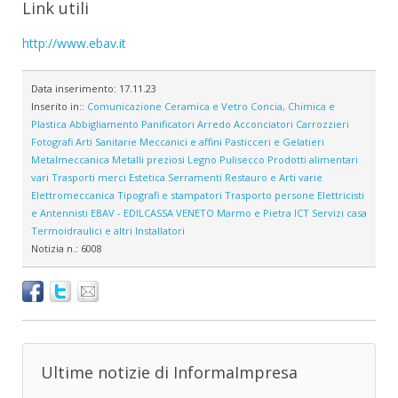
Link utili
http://www.ebav.it
Data inserimento:
17.11.23
Inserito in::
Comunicazione
Ceramica e Vetro
Concia, Chimica e
Plastica
Abbigliamento
Panificatori
Arredo
Acconciatori
Carrozzieri
Fotografi
Arti Sanitarie
Meccanici e affini
Pasticceri e Gelatieri
Metalmeccanica
Metalli preziosi
Legno
Pulisecco
Prodotti alimentari
vari
Trasporti merci
Estetica
Serramenti
Restauro e Arti varie
Elettromeccanica
Tipografi e stampatori
Trasporto persone
Elettricisti
e Antennisti
EBAV - EDILCASSA VENETO
Marmo e Pietra
ICT
Servizi casa
Termoidraulici e altri Installatori
Notizia n.:
6008
Ultime notizie di InformaImpresa