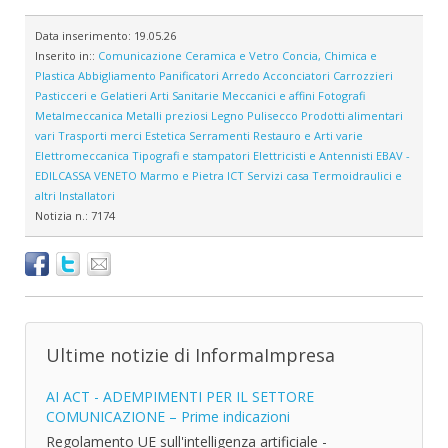
Data inserimento:
19.05.26
Inserito in::
Comunicazione
Ceramica e Vetro
Concia, Chimica e
Plastica
Abbigliamento
Panificatori
Arredo
Acconciatori
Carrozzieri
Pasticceri e Gelatieri
Arti Sanitarie
Meccanici e affini
Fotografi
Metalmeccanica
Metalli preziosi
Legno
Pulisecco
Prodotti alimentari
vari
Trasporti merci
Estetica
Serramenti
Restauro e Arti varie
Elettromeccanica
Tipografi e stampatori
Elettricisti e Antennisti
EBAV -
EDILCASSA VENETO
Marmo e Pietra
ICT
Servizi casa
Termoidraulici e
altri Installatori
Notizia n.:
7174
Ultime notizie di InformaImpresa
AI ACT - ADEMPIMENTI PER IL SETTORE
COMUNICAZIONE – Prime indicazioni
Regolamento UE sull'intelligenza artificiale -