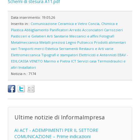
Schemi di stesura A11.pdf
Data inserimento:
19.05.26
Inserito in::
Comunicazione
Ceramica e Vetro
Concia, Chimica e
Plastica
Abbigliamento
Panificatori
Arredo
Acconciatori
Carrozzieri
Pasticceri e Gelatieri
Arti Sanitarie
Meccanici e affini
Fotografi
Metalmeccanica
Metalli preziosi
Legno
Pulisecco
Prodotti alimentari
vari
Trasporti merci
Estetica
Serramenti
Restauro e Arti varie
Elettromeccanica
Tipografi e stampatori
Elettricisti e Antennisti
EBAV -
EDILCASSA VENETO
Marmo e Pietra
ICT
Servizi casa
Termoidraulici e
altri Installatori
Notizia n.:
7174
Ultime notizie di InformaImpresa
AI ACT - ADEMPIMENTI PER IL SETTORE
COMUNICAZIONE – Prime indicazioni