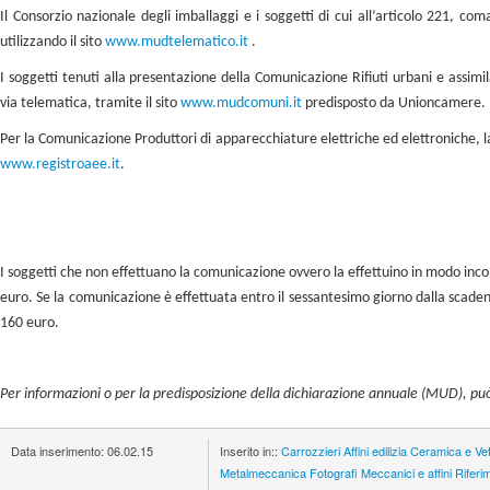
Il Consorzio nazionale degli imballaggi e i soggetti di cui all’articolo 221, co
utilizzando il sito
www.mudtelematico.it
.
I soggetti tenuti alla presentazione della Comunicazione Rifiuti urbani e assimi
via telematica, tramite il sito
www.mudcomuni.it
predisposto da Unioncamere.
Per la Comunicazione Produttori di apparecchiature elettriche ed elettroniche, l
www.registroaee.it
.
I soggetti che non effettuano la comunicazione ovvero la effettuino in modo inc
euro. Se la comunicazione è effettuata entro il sessantesimo giorno dalla scadenz
160 euro.
Per informazioni o per la predisposizione della dichiarazione annuale (MUD), pu
Data inserimento:
06.02.15
Inserito in::
Carrozzieri
Affini edilizia
Ceramica e Ve
Metalmeccanica
Fotografi
Meccanici e affini
Riferi