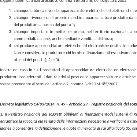
soggetti identificati dall’articolo 3, comma 1 lettera m) del D.lgs 151/2005:
chiunque fabbrica e vende apparecchiature elettriche ed elettroniche re
chiunque rivende con il proprio marchio apparecchiature prodotte da atr
del produttore a norma del punto 1;
chiunque importa o immette per primo, nel territorio nazionale, appar
commercializzazione, anche mediante vendita a distanza;
chi produce apparecchiature elettriche ed elettroniche destinate esclus
Non è considerato produttore chi fornisce finanziamenti esclusivamente 
ai sensi dei punti 1), 2) e 3).
Inoltre nel caso in cui i produttori di apparecchiature elettriche ed elettroni
produttori loro aderenti, i dati relativi al peso delle apparecchiature elettriche
solare precedente ai sensi dell’articolo 7, comma 3 del DM 185/2007.
Decreto legislativo 14/03/2014, n. 49 – articolo 29 – registro nazionale dei sog
1. Il Registro nazionale dei soggetti obbligati al finanziamento
dei sistemi di g
garantisce la raccolta e
la tenuta delle informazioni necessarie a verificare il risp
idonee a consentire la definizione
delle quote di mercato di cui all'articolo 35, c