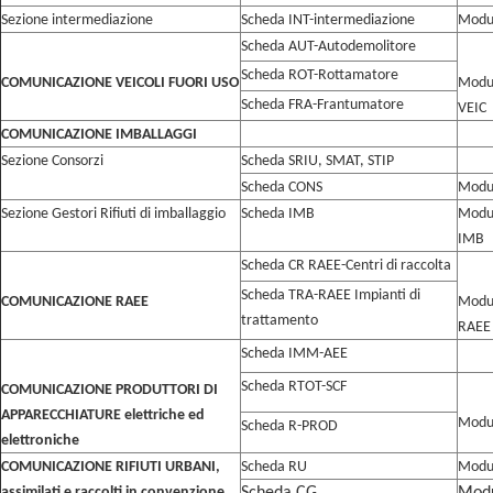
Sezione intermediazione
Scheda INT-intermediazione
Modu
Scheda AUT-Autodemolitore
Scheda ROT-Rottamatore
COMUNICAZIONE VEICOLI FUORI USO
Modul
Scheda FRA-Frantumatore
VEIC
COMUNICAZIONE IMBALLAGGI
Sezione Consorzi
Scheda SRIU, SMAT, STIP
Scheda CONS
Modu
Sezione Gestori Rifiuti di imballaggio
Scheda IMB
Modul
IMB
Scheda CR RAEE-Centri di raccolta
Scheda TRA-RAEE Impianti di
COMUNICAZIONE RAEE
Modul
trattamento
RAEE
Scheda IMM-AEE
Scheda RTOT-SCF
COMUNICAZIONE PRODUTTORI DI
APPARECCHIATURE elettriche ed
Modu
Scheda R-PROD
elettroniche
COMUNICAZIONE RIFIUTI URBANI,
Scheda RU
Modul
assimilati e raccolti in convenzione