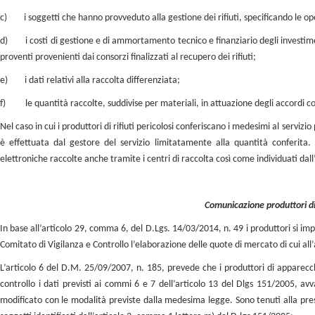
c)
i soggetti che hanno provveduto alla gestione dei rifiuti, specificando le oper
d)
i costi di gestione e di ammortamento tecnico e finanziario degli investimenti
proventi provenienti dai consorzi finalizzati al recupero dei rifiuti;
e)
i dati relativi alla raccolta differenziata;
f)
le quantità raccolte, suddivise per materiali, in attuazione degli accordi con 
Nel caso in cui i produttori di rifiuti pericolosi conferiscano i medesimi al serv
è effettuata dal gestore del servizio limitatamente alla quantità conferita.
elettroniche raccolte anche tramite i centri di raccolta così come individuati dal
Comunicazione produttori di
In base all’articolo 29, comma 6, del D.Lgs. 14/03/2014, n. 49 i produttori si im
Comitato di Vigilanza e Controllo l’elaborazione delle quote di mercato di cui all
L’articolo 6 del D.M. 25/09/2007, n. 185, prevede che i produttori di apparec
controllo i dati previsti ai commi 6 e 7 dell’articolo 13 del Dlgs 151/2005, av
modificato con le modalità previste dalla medesima legge. Sono tenuti alla pres