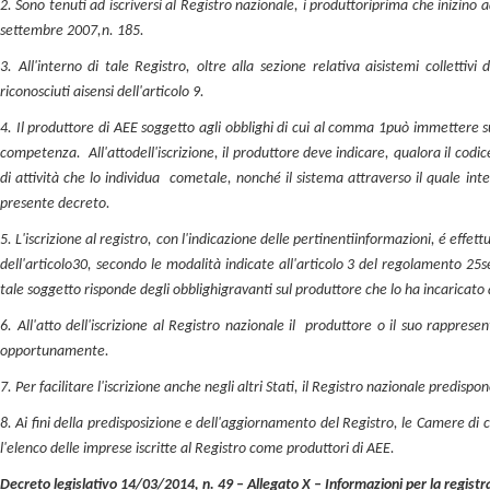
2. Sono tenuti ad iscriversi al Registro nazionale, i produttori
prima che inizino a
settembre 2007,
n. 185.
3. All'interno di tale Registro, oltre alla sezione relativa ai
sistemi collettivi
riconosciuti ai
sensi dell'articolo 9.
4. Il produttore di AEE soggetto agli obblighi di cui al comma 1
può immettere su
competenza. All'atto
dell'iscrizione, il produttore deve indicare, qualora il codic
di attività che lo individua come
tale, nonché il sistema attraverso il quale in
presente decreto.
5. L'iscrizione al registro, con l'indicazione delle pertinenti
informazioni, é effett
dell'articolo
30, secondo le modalità indicate all'articolo 3 del regolamento 25
s
tale soggetto risponde degli obblighi
gravanti sul produttore che lo ha incaricato
6. All'atto dell'iscrizione al Registro nazionale il produttore o il suo rappres
opportunamente.
7. Per facilitare l'iscrizione anche negli altri Stati, il Registro nazionale predispon
8. Ai fini della predisposizione e dell'aggiornamento del Registro, le Camere di
l'elenco delle imprese iscritte al Registro come produttori di AEE.
Decreto legislativo 14/03/2014, n. 49 – Allegato X – Informazioni per la registraz