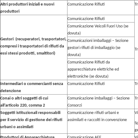
Altri produttori iniziali e nuovi
Comunicazione Rifiuti
T
produttori
Comunicazione Rifiuti
Comunicazione Veicoli Fuori Uso (se
dovuta)
Gestori (recuperatori, trasportatori,
Comunicazioni imballaggi – Sezione
compresi i trasportatori di rifiuti da
gestori rifiuti di imballaggio (se
T
essi stessi prodotti, smaltitori)
dovuta)
Comunicazione Rifiuti da
apparecchiature elettriche ed
elettroniche (se dovuta)
Intermediari o commercianti senza
Comunicazione Rifiuti
T
detenzione
Conai o altri soggetti di cui
Comunicazione imballaggi – Sezione
T
all’articolo 220, comma 2
Consorzi
Soggetti istituzionali responsabili
Comunicazione rifiuti urbani e
V
per il servizio di gestione dei rifiuti
assimilati e raccolti in convenzione
S
urbani o assimilati
g
Produttori di Apparecchiature
Comunicazione AEE
V