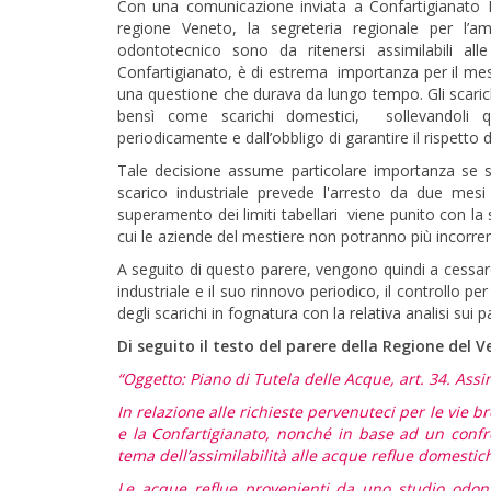
Con una comunicazione inviata a Confartigianato Im
regione Veneto, la segreteria regionale per l’
odontotecnico sono da ritenersi assimilabili al
Confartigianato, è di estrema importanza per il mest
una questione che durava da lungo tempo. Gli scarich
bensì come scarichi domestici, sollevandoli qui
periodicamente e dall’obbligo di garantire il rispetto de
Tale decisione assume particolare importanza se si
scarico industriale prevede l'arresto da due me
superamento dei limiti tabellari viene punito con la
cui le aziende del mestiere non potranno più incorrer
A seguito di questo parere, vengono quindi a cessare 
industriale e il suo rinnovo periodico, il controllo pe
degli scarichi in fognatura con la relativa analisi sui 
Di seguito il testo del parere della Regione del V
“Oggetto: Piano di Tutela delle Acque, art. 34. Assi
In relazione alle richieste pervenuteci per le vie bre
e la Confartigianato, nonché in base ad un confron
tema dell’assimilabilità alle acque reflue domesti
Le acque reflue provenienti da uno studio odont