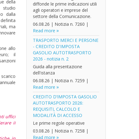
ue della
diffonde le prime indicazioni utili
 studio
agli operatori e imprese del
o dalla
settore della Comunicazione.
definita
06.08.26
|
Notizia n. 7260
|
iali, ma
Read more
nnovare
TRASPORTO MERCI E PERSONE
- CREDITO D'IMPOSTA
one allo
GASOLIO AUTOTRASPORTO
uro; il
2026 - notizia n. 2
sanzioni
Guida alla presentazione
dell'istanza
 scarico
06.08.26
|
Notizia n. 7259
|
a annuale
Read more
CREDITO D’IMPOSTA GASOLIO
AUTOTRASPORTO 2026:
REQUISITI, CALCOLO E
MODALITÀ DI ACCESSO
i uffici
erare il
Le prime regole operative
03.08.26
|
Notizia n. 7258
|
Read more
iche in