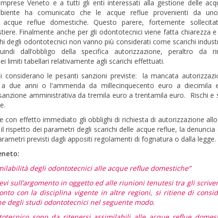
prese Veneto e a tutti gli enti interessati alla gestione delle acq
ambiente ha comunicato che le acque reflue provenienti da uno
le acque reflue domestiche. Questo parere, fortemente sollecitat
iere. Finalmente anche per gli odontotecnici viene fatta chiarezza e 
i degli odontotecnici non vanno più considerati come scarichi industr
ndi dall’obbligo della specifica autorizzazione, peraltro da ri
i limiti tabellari relativamente agli scarichi effettuati.
 considerano le pesanti sanzioni previste: la mancata autorizzazi
si a due anni o l'ammenda da millecinquecento euro a diecimila e
 sanzione amministrativa da tremila euro a trentamila euro. Rischi e 
e.
con effetto immediato gli obblighi di richiesta di autorizzazione allo
r il rispetto dei parametri degli scarichi delle acque reflue, la denunci
parametri previsti dagli appositi regolamenti di fognatura o dalla legge.
eneto:
milabilità degli odontotecnici alle acque reflue domestiche”
vi sull’argomento in oggetto ed alle riunioni tenutesi tra gli scrivent
to con la disciplina vigente in altre regioni, si ritiene di consid
che degli studi odontotecnici nel seguente modo.
otecnico sono da ritenersi assimilabili alle acque reflue domest