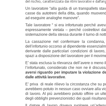
del rischio, caratterizzata dai ritmi lavorativi e dall’an
Un lavoratore “alla guida di un transpallets st
casse da autotreni della ditta, quando muovendo
ad eseguire analoghe manovre”.
Tale lavoratore “ si era infortunato perché av
espressamente vietata – perché costrettovi da
sistemazione della stessa durante il turno di nott
La cassazione nel confermare la condanna, h
dell'infortunio occorso al dipendente essenzial
derivante dalle particolari condizioni di lavoro, 
spazi a disposizione del lavoratore per il movime
E’ stata esclusa la rilevanza dell’avere o meno i
l’infortunato, considerato che non ne è discuss
aversi riguardo per imputare la violazione de
dalle attività lavorative
.
E’ priva di reale rilievo la circostanza che su p
avrebbero potuto in nessun caso ovviare alla vi
di lavoro. Al più avrebbero potuto offrire un ulte
degli obblighi prevenzionistici dei quali risultano
Il datore di lavoro doveva svolgere un’adegua