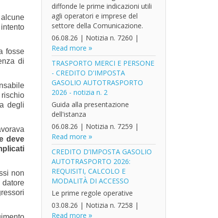
diffonde le prime indicazioni utili
agli operatori e imprese del
 alcune
settore della Comunicazione.
intento
06.08.26
|
Notizia n. 7260
|
Read more
a fosse
enza di
TRASPORTO MERCI E PERSONE
- CREDITO D'IMPOSTA
GASOLIO AUTOTRASPORTO
nsabile
2026 - notizia n. 2
rischio
Guida alla presentazione
ia degli
dell'istanza
06.08.26
|
Notizia n. 7259
|
lavorava
Read more
ne deve
plicati
CREDITO D’IMPOSTA GASOLIO
AUTOTRASPORTO 2026:
REQUISITI, CALCOLO E
Essi non
MODALITÀ DI ACCESSO
 datore
gressori
Le prime regole operative
03.08.26
|
Notizia n. 7258
|
Read more
gimento