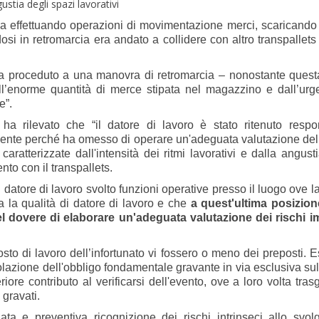
gustia degli spazi lavorativi
ava effettuando operazioni di movimentazione merci, scaricando
si in retromarcia era andato a collidere con altro transpallets 
eva proceduto a una manovra di retromarcia – nonostante quest
ll’enorme quantità di merce stipata nel magazzino e dall’urg
e”.
a rilevato che “il datore di lavoro è stato ritenuto respo
mente perché ha omesso di operare un'adeguata valutazione del 
caratterizzate dall'intensità dei ritmi lavorativi e dalla angust
nto con il transpallets.
l datore di lavoro svolto funzioni operative presso il luogo ove 
a la qualità di datore di lavoro e che
a quest'ultima posizio
l dovere di elaborare un'adeguata valutazione dei rischi im
osto di lavoro dell’infortunato vi fossero o meno dei preposti. 
olazione dell'obbligo fondamentale gravante in via esclusiva sul
riore contributo al verificarsi dell'evento, ove a loro volta tras
 gravati.
ta e preventiva ricognizione dei rischi intrinseci allo svol