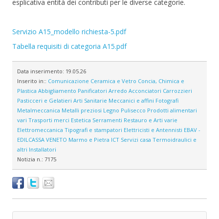
esplicativa entità dei contributi per le diverse categorie.
Servizio A15_modello richiesta-5.pdf
Tabella requisiti di categoria A15.pdf
Data inserimento:
19.05.26
Inserito in::
Comunicazione
Ceramica e Vetro
Concia, Chimica e
Plastica
Abbigliamento
Panificatori
Arredo
Acconciatori
Carrozzieri
Pasticceri e Gelatieri
Arti Sanitarie
Meccanici e affini
Fotografi
Metalmeccanica
Metalli preziosi
Legno
Pulisecco
Prodotti alimentari
vari
Trasporti merci
Estetica
Serramenti
Restauro e Arti varie
Elettromeccanica
Tipografi e stampatori
Elettricisti e Antennisti
EBAV -
EDILCASSA VENETO
Marmo e Pietra
ICT
Servizi casa
Termoidraulici e
altri Installatori
Notizia n.:
7175