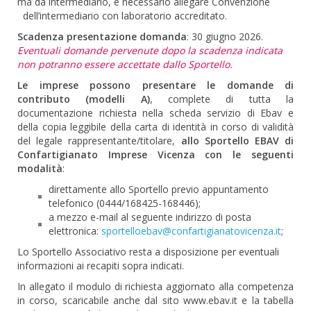
ma da intermediario, è necessario allegare Convenzione
dell’intermediario con laboratorio accreditato.
Scadenza presentazione domanda
: 30 giugno 2026.
Eventuali domande pervenute dopo la scadenza indicata
non potranno essere accettate dallo Sportello.
Le imprese possono presentare le domande di
contributo (modelli A)
, complete di tutta la
documentazione richiesta nella scheda servizio di Ebav e
della copia leggibile della carta di identità in corso di validità
del legale rappresentante/titolare,
allo Sportello EBAV di
Confartigianato Imprese Vicenza con le seguenti
modalità
:
direttamente allo Sportello previo appuntamento
telefonico (0444/168425-168446);
a mezzo e-mail al seguente indirizzo di posta
elettronica:
sportelloebav@confartigianatovicenza.it
;
Lo Sportello Associativo resta a disposizione per eventuali
informazioni ai recapiti sopra indicati.
In allegato il modulo di richiesta aggiornato alla competenza
in corso, scaricabile anche dal sito www.ebav.it e la tabella