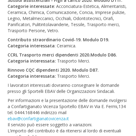
Sussidi assistenziali - Figli a carico 2020. Modulo D11f.
Categorie interessate
: Acconciatura-Estetica, Alimentaristi,
Ceramica, Chimica, Comunicazione, Concia, Imprese pulizie,
Legno, Metalmeccanici, Occhiali, Odontotecnici, Orafi,
Panificatori, Pulitintolavanderie, Tessile, Trasporto merci,
Trasporto Persone, Vetro.
Contributo straordinario Covid-19. Modulo D19.
Categoria interessata
: Ceramica.
CCRL Trasporto merci dipendenti 2020.Modulo D86.
Categoria interessata:
Trasporto Merci.
Rinnovo CQC dipendenti 2020. Modulo D87.
Categoria interessata:
Trasporto Merci.
I lavoratori interessati dovranno consegnare le domande
presso gli Sportelli EBAV delle Organizzazioni Sindacali.
Per informazioni e la presentazione delle domande rivolgersi
a Confartigianato Vicenza Sportello EBAV in Via E. Fermi,134
tel. 0444.168446 indirizzo mail
ebav@confartigianatovicenza.it
Il servizio può essere soggetto a variazioni.
L’importo del contributo è da ritenersi al lordo di eventuali