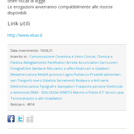
oneri fiscali di legge.
Le erogazioni avverranno compatibilmente alle risorse
disponibili.
Link utili
http://www.ebav.it
Data inserimento:
14.06.21
Inserito in::
Comunicazione
Ceramica e Vetro
Concia, Chimica e
Plastica
Abbigliamento
Panificatori
Arredo
Acconciatori
Carrozzieri
Fotografi
Arti Sanitarie
Meccanici e affini
Pasticceri e Gelatieri
Metalmeccanica
Metalli preziosi
Legno
Pulisecco
Prodotti alimentari
vari
Trasporti merci
Estetica
Serramenti
Restauro e Arti varie
Elettromeccanica
Tipografi e stampatori
Trasporto persone
Elettricisti
e Antennisti
EBAV - EDILCASSA VENETO
Marmo e Pietra
ICT
Servizi casa
Termoidraulici e altri Installatori
Notizia n.:
4914