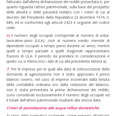
fatturato dall'ultima dichiarazione dei redditi presentata e, per
quanto riguarda l'attivo patrimoniale, sulla base del prospetto
delle attività e delle passività redatto con i criteri di cui al
decreto del Presidente della Repubblica 23 dicembre 1974, n.
689, ed in conformità agli articoli 2423 e seguenti del codice
civile;
b)
il numero degli occupati corrisponde al numero di unita-
lavorative-anno (ULA), cioè al numero medio mensile di
dipendenti occupati a tempo pieno durante un anno, mentre
quelli a tempo parziale e quelli stagionali rappresentano
frazioni di ULA. Il periodo da prendere in considerazione è
quello cui si riferiscono i dati di cui alla precedente lettera a).
7.
Per le imprese per le quali alla data di sottoscrizione della
domanda di agevolazione non è stato approvato il primo
bilancio ovvero, nel caso di imprese esonerate dalla tenuta
della contabilità ordinaria e/o dalla redazione del bilancio,
non è stata presentata la prima dichiarazione dei redditi,
sono considerati esclusivamente il numero degli occupati ed
il totale dell'attivo patrimoniale risultanti alla stessa data.
Criteri di assimilazione alle acque reflue domestiche
Ai sensi della normativa nazionale, come previsto all’articolo