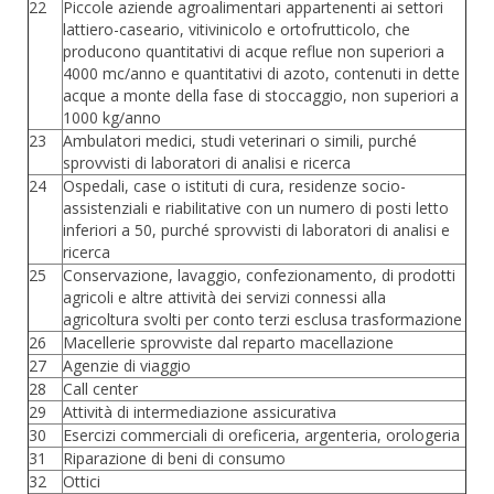
22
Piccole aziende agroalimentari appartenenti ai settori
lattiero-caseario, vitivinicolo e ortofrutticolo, che
producono quantitativi di acque reflue non superiori a
4000 mc/anno e quantitativi di azoto, contenuti in dette
acque a monte della fase di stoccaggio, non superiori a
1000 kg/anno
23
Ambulatori medici, studi veterinari o simili, purché
sprovvisti di laboratori di analisi e ricerca
24
Ospedali, case o istituti di cura, residenze socio-
assistenziali e riabilitative con un numero di posti letto
inferiori a 50, purché sprovvisti di laboratori di analisi e
ricerca
25
Conservazione, lavaggio, confezionamento, di prodotti
agricoli e altre attività dei servizi connessi alla
agricoltura svolti per conto terzi esclusa trasformazione
26
Macellerie sprovviste dal reparto macellazione
27
Agenzie di viaggio
28
Call center
29
Attività di intermediazione assicurativa
30
Esercizi commerciali di oreficeria, argenteria, orologeria
31
Riparazione di beni di consumo
32
Ottici