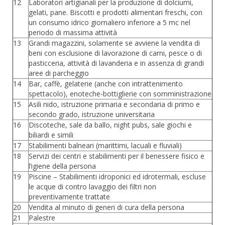
12
Laboratori artigianali per la produzione di dolciumi,
gelati, pane. Biscotti e prodotti alimentari freschi, con
un consumo idrico giornaliero inferiore a 5 mc nel
periodo di massima attività
13
Grandi magazzini, solamente se avviene la vendita di
beni con esclusione di lavorazione di carni, pesce o di
pasticceria, attività di lavanderia e in assenza di grandi
aree di parcheggio
14
Bar, caffè, gelaterie (anche con intrattenimento
spettacolo), enoteche-bottiglierie con somministrazione
15
Asili nido, istruzione primaria e secondaria di primo e
secondo grado, istruzione universitaria
16
Discoteche, sale da ballo, night pubs, sale giochi e
biliardi e simili
17
Stabilimenti balneari (marittimi, lacuali e fluviali)
18
Servizi dei centri e stabilimenti per il benessere fisico e
l’igiene della persona
19
Piscine – Stabilimenti idroponici ed idrotermali, escluse
le acque di contro lavaggio dei filtri non
preventivamente trattate
20
Vendita al minuto di generi di cura della persona
21
Palestre