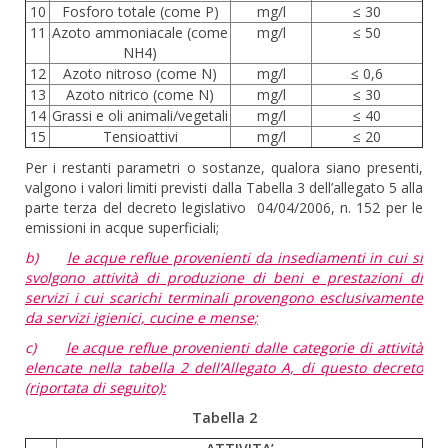
10
Fosforo totale (come P)
mg/l
≤ 30
11
Azoto ammoniacale (come
mg/l
≤ 50
NH4)
12
Azoto nitroso (come N)
mg/l
≤ 0,6
13
Azoto nitrico (come N)
mg/l
≤ 30
14
Grassi e oli animali/vegetali
mg/l
≤ 40
15
Tensioattivi
mg/l
≤ 20
Per i restanti parametri o sostanze, qualora siano presenti,
valgono i valori limiti previsti dalla Tabella 3 dell’allegato 5 alla
parte terza del decreto legislativo 04/04/2006, n. 152 per le
emissioni in acque superficiali;
b)
le acque reflue provenienti da insediamenti in cui si
svolgono attività di produzione di beni e prestazioni di
servizi i cui scarichi terminali provengono esclusivamente
da servizi igienici, cucine e mense;
c)
le acque reflue provenienti dalle categorie di attività
elencate nella tabella 2 dell’Allegato A, di questo decreto
(riportata di seguito):
Tabella 2