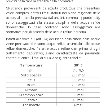
previsti nella tabella stabilita dalla normativa.
Gli scarichi provenienti da attività produttive che presentino
valori compresi entro i limiti stabiliti nel piano regionale delle
acque, alla tabella prevista dall’art. 34, comma 1) punto e.3),
sono assoggettati alla stessa disciplina delle acque reflue
domestiche. In caso contrario sono assoggettati alla
normativa per gli scarichi delle acque reflue industriali.
Infatti alla voce e.3 (art. 34) del Piano della tutela delle acque
viene precisato che sono acque reflue assimilabili alle acque
reflue domestiche, “le altre acque reflue che, prima di ogni
trattamento depurativo, siano caratterizzate da parametri
contenuti entro i limiti di cui alla seguente tabella”:
Temperatura
30° C
pH
7,5 8,5
Solidi sospesi
200 mg/l
COD
500 mg/l
BOD5
250 mg/l
N totale
80 mg/l
N ammoniacale
30 mg/l
P totale
10 mg/l
Tensioattivi
4 mg/l