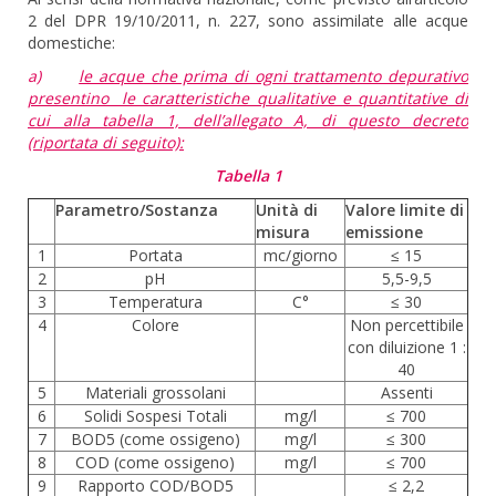
2 del DPR 19/10/2011, n. 227, sono assimilate alle acque
domestiche:
a)
le acque che prima di ogni trattamento depurativo
presentino le caratteristiche qualitative e quantitative di
cui alla tabella 1, dell’allegato A, di questo decreto
(riportata di seguito):
Tabella 1
Parametro/Sostanza
Unità di
Valore limite di
misura
emissione
1
Portata
mc/giorno
≤ 15
2
pH
5,5-9,5
3
Temperatura
C°
≤ 30
4
Colore
Non percettibile
con diluizione 1 :
40
5
Materiali grossolani
Assenti
6
Solidi Sospesi Totali
mg/l
≤ 700
7
BOD5 (come ossigeno)
mg/l
≤ 300
8
COD (come ossigeno)
mg/l
≤ 700
9
Rapporto COD/BOD5
≤ 2,2