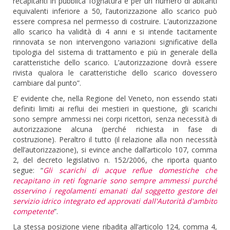
recapitanti in pubblica fognatura e per un numero di abitanti
equivalenti inferiore a 50, l’autorizzazione allo scarico può
essere compresa nel permesso di costruire. L’autorizzazione
allo scarico ha validità di 4 anni e si intende tacitamente
rinnovata se non intervengono variazioni significative della
tipologia del sistema di trattamento e più in generale della
caratteristiche dello scarico. L’autorizzazione dovrà essere
rivista qualora le caratteristiche dello scarico dovessero
cambiare dal punto”.
E’ evidente che, nella Regione del Veneto, non essendo stati
definiti limiti ai reflui dei mestieri in questione, gli scarichi
sono sempre ammessi nei corpi ricettori, senza necessità di
autorizzazione alcuna (perché richiesta in fase di
costruzione). Peraltro il tutto (il relazione alla non necessità
dell’autorizzazione), si evince anche dall’articolo 107, comma
2, del decreto legislativo n. 152/2006, che riporta quanto
segue: “
Gli scarichi di acque reflue domestiche che
recapitano in reti fognarie sono sempre ammessi purché
osservino i regolamenti emanati dal soggetto gestore del
servizio idrico integrato ed approvati dall'Autorità d'ambito
competente
”.
La stessa posizione viene ribadita all’articolo 124, comma 4,