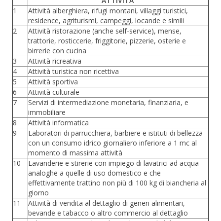
ATTIVITA’
1
Attività alberghiera, rifugi montani, villaggi turistici,
residence, agriturismi, campeggi, locande e simili
2
Attività ristorazione (anche self-service), mense,
trattorie, rosticcerie, friggitorie, pizzerie, osterie e
birrerie con cucina
3
Attività ricreativa
4
Attività turistica non ricettiva
5
Attività sportiva
6
Attività culturale
7
Servizi di intermediazione monetaria, finanziaria, e
immobiliare
8
Attività informatica
9
Laboratori di parrucchiera, barbiere e istituti di bellezza
con un consumo idrico giornaliero inferiore a 1 mc al
momento di massima attività
10
Lavanderie e stirerie con impiego di lavatrici ad acqua
analoghe a quelle di uso domestico e che
effettivamente trattino non più di 100 kg di biancheria al
giorno
11
Attività di vendita al dettaglio di generi alimentari,
bevande e tabacco o altro commercio al dettaglio