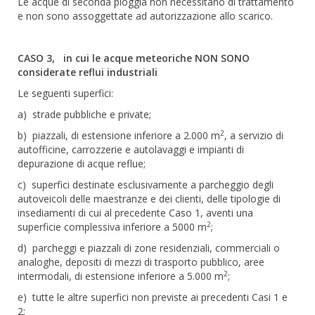
Le acque di seconda pioggia non necessitano di trattamento
e non sono assoggettate ad autorizzazione allo scarico.
CASO 3, in cui le acque meteoriche NON SONO
considerate reflui industriali
Le seguenti superfici:
a) strade pubbliche e private;
2
b) piazzali, di estensione inferiore a 2.000 m
, a servizio di
autofficine, carrozzerie e autolavaggi e impianti di
depurazione di acque reflue;
c) superfici destinate esclusivamente a parcheggio degli
autoveicoli delle maestranze e dei clienti, delle tipologie di
insediamenti di cui al precedente Caso 1, aventi una
2
superficie complessiva inferiore a 5000 m
;
d) parcheggi e piazzali di zone residenziali, commerciali o
analoghe, depositi di mezzi di trasporto pubblico, aree
2
intermodali, di estensione inferiore a 5.000 m
;
e) tutte le altre superfici non previste ai precedenti Casi 1 e
2;